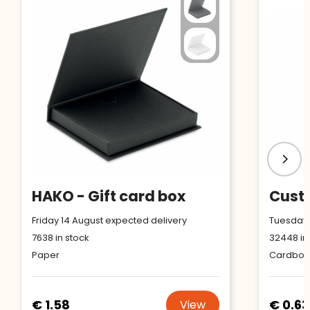
HAKO - Gift card box
Friday 14 August expected delivery
Tuesday 
7638
in stock
32448
in
Paper
Cardboa
€ 1.58
€ 0.63
View