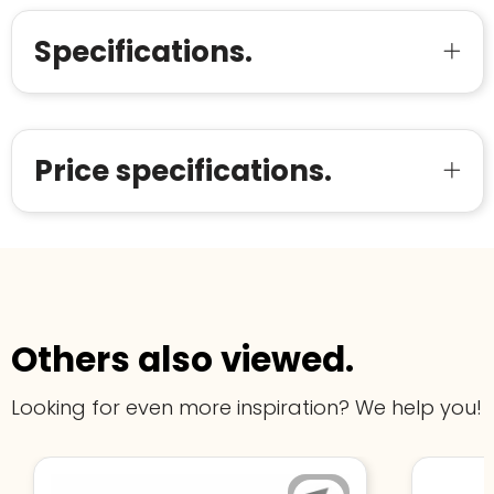
Meer informatie
»
Trustindex-certificaat
2026-04-22
Specifications.
starten
:
Price specifications.
Others also viewed.
Looking for even more inspiration? We help you!