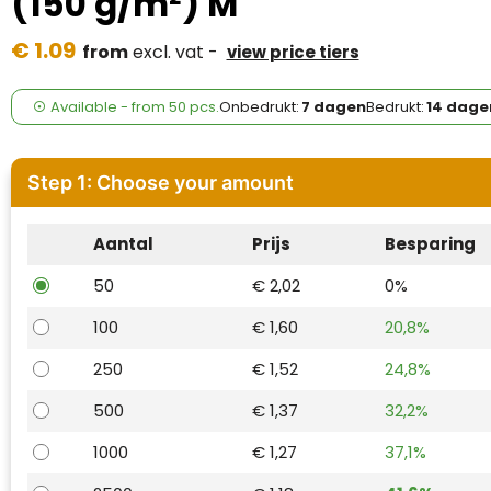
(150 g/m²) M
Case Logic
€ 1.09
from
excl. vat -
view price tiers
Fresh 'n Rebel
GolfOriginals
Available
-
from
50 pcs.
Onbedrukt:
7 dagen
Bedrukt:
14 dage
James Harvest
Step 1: Choose your amount
Kingcap
Aantal
Prijs
Besparing
Mepal
50
€ 2,02
0%
Moleskine
100
€ 1,60
20,8%
MyKit
250
€ 1,52
24,8%
Ocean Bottle
500
€ 1,37
32,2%
1000
€ 1,27
37,1%
Parker