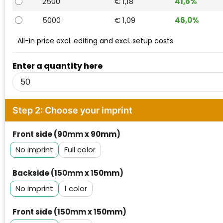
2500
€ 1,18
41,6%
Waterman
5000
€ 1,09
46,0%
All-in price excl. editing and excl. setup costs
Enter a quantity here
Step 2: Choose your imprint
Front side (90mm x 90mm)
No imprint
Full color
Backside (150mm x 150mm)
No imprint
1
Front side (150mm x 150mm)