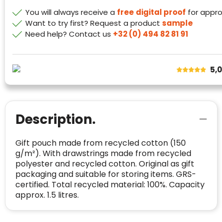
de verschillende platforms geaccepteerd en
Trustindex heeft de contactgegevens van de
You will always receive a
free
digital proof
for appro
meegeteld in de scores.
website en de bedrijfsgegevens
Want to try first? Request a product
sample
onafhankelijk geverifieerd.
Need help? Contact us
+32 (0) 494 82 81 91
CONTACTGEGEVENS
Trustindex controleert websites voortdurend
op veiligheidsproblemen.
Telefoonnummer
:
+32 479 88 00 36
Geverifieerd
5,
Safe Browsing:
geen probleem
E-
mia@linkkado.be
Geverifieerd
gedetecteerd
mailadres
:
Websites die consequent een hoog niveau
Blacklist
Geen site op de zwarte lijst
Description.
van klanttevredenheid handhaven en
BEDRIJFSGEGEVENS
voldoen aan een hoog niveau van
Geldig SSL-certificaat
veiligheidsprotocol, kunnen Trustindex-
Gift pouch made from recycled cotton (150
Bedrijfsnaam
:
Linkkado
certificaat verkrijgen. Zoekt u bij het winkelen
Spam
g/m²). With drawstrings made from recycled
E-mail is spamvrij
naar de certificaten van Trustindex en koopt u
polyester and recycled cotton. Original as gift
Domein
:
linkkado.be
met vertrouwen!
packaging and suitable for storing items. GRS-
Meer informatie
»
Oprichting van de
2026
certified. Total recycled material: 100%. Capacity
onderneming
:
approx. 1.5 litres.
Voor bedrijven
Bouwt u vertrouwen op en verhoogt u uw
Aantal werknemers
:
1-10
verkoop met de Trustindex-certificaat.