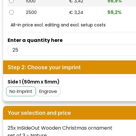
1000
€ 3,42
56,9%
Waterman
2500
€ 3,24
59,2%
All-in price excl. editing and excl. setup costs
Enter a quantity here
Step 2: Choose your imprint
Side 1 (50mm x 5mm)
No imprint
Engrave
Your selection and price
25x InSideOut Wooden Christmas ornament
set of 3 - Nature