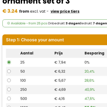
ornament set of 3
Case Logic
€ 3.24
from
excl. vat -
view price tiers
Fresh 'n Rebel
GolfOriginals
Available
-
from
25 pcs.
Onbedrukt:
3 dagen
Bedrukt:
7 dagen
James Harvest
Step 1: Choose your amount
Kingcap
Aantal
Prijs
Besparing
Mepal
25
€ 7,94
0%
Moleskine
50
€ 6,32
20,4%
MyKit
100
€ 5,67
28,6%
Ocean Bottle
250
€ 4,69
40,9%
500
€ 4,16
47,6%
Parker