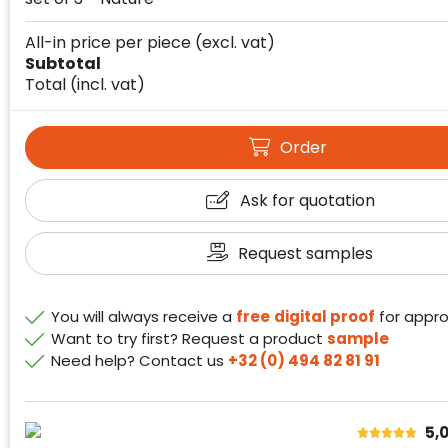
All-in price per piece
(excl. vat)
Subtotal
Total
(incl. vat)
Order
Klantenbeoordelingen laten zien hoe een
website in het algemeen aan de behoeften
van klanten voldoet.
Ask for quotation
Trustindex werkt samen met 137
beoordelingsplatforms om
Request samples
websitebezoekers toegang te geven tot
Trustindex meet voortdurend de
echte, geverifieerde beoordelingen op één
klanttevredenheid op basis van
plaats.
You will always receive a
free
digital proof
for appro
beoordelingen. Minder dan 1% van de
Alleen beoordelingen die voldoen aan de
Want to try first? Request a product
sample
ondervraagde klanten meldde een
richtlijnen van Trustindex en waarvan
Need help? Contact us
+32 (0) 494 82 81 91
probleem.
bewezen is dat ze spamvrij zijn worden door
de verschillende platforms geaccepteerd en
Trustindex heeft de contactgegevens van de
meegeteld in de scores.
website en de bedrijfsgegevens
5,
onafhankelijk geverifieerd.