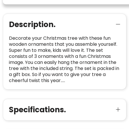
CONTACTGEGEVENS
Trustindex controleert websites voortdurend
op veiligheidsproblemen.
Description.
Telefoonnummer
:
+32 479 88 00 36
Geverifieerd
Safe Browsing:
geen probleem
E-
mia@linkkado.be
Geverifieerd
gedetecteerd
Decorate your Christmas tree with these fun
mailadres
:
wooden ornaments that you assemble yourself.
Websites die consequent een hoog niveau
Blacklist
Geen site op de zwarte lijst
Super fun to make, kids will love it. The set
van klanttevredenheid handhaven en
BEDRIJFSGEGEVENS
consists of 3 ornaments with a fun Christmas
voldoen aan een hoog niveau van
Geldig SSL-certificaat
image. You can easily hang the ornament in the
veiligheidsprotocol, kunnen Trustindex-
Bedrijfsnaam
:
Linkkado
tree with the included string. The set is packed in
certificaat verkrijgen. Zoekt u bij het winkelen
Spam
E-mail is spamvrij
a gift box. So if you want to give your tree a
naar de certificaten van Trustindex en koopt u
Domein
:
linkkado.be
cheerful twist this year.....
met vertrouwen!
Meer informatie
»
Oprichting van de
2026
onderneming
:
Voor bedrijven
Bouwt u vertrouwen op en verhoogt u uw
Aantal werknemers
:
1-10
Specifications.
verkoop met de Trustindex-certificaat.
Meer informatie
»
Trustindex-certificaat
2026-04-22
starten
: