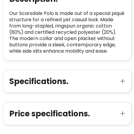
Meer informatie
»
Oprichting van de
2026
onderneming
:
Our Scarsdale Polo is made out of a special piqué
Voor bedrijven
structure for a refined yet casual look. Made
Bouwt u vertrouwen op en verhoogt u uw
Aantal werknemers
:
1-10
from long-stapled, ringspun organic cotton
verkoop met de Trustindex-certificaat.
(80%) and certified recycled polyester (20%).
Meer informatie
»
Trustindex-certificaat
2026-04-22
The modern collar and open placket without
starten
:
buttons provide a sleek, contemporary edge,
while side slits enhance mobility and ease.
Specifications.
Price specifications.