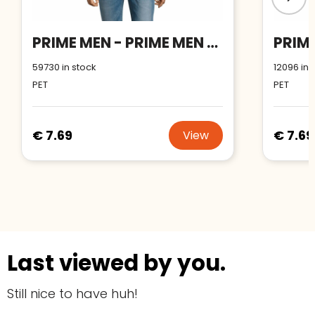
PRIME MEN - PRIME MEN POLO 200gr
59730
in stock
12096
in 
PET
PET
€ 7.69
€ 7.69
View
Last viewed by you.
Still nice to have huh!