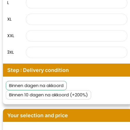
L
XL
XXL
3XL
Step : Delivery condition
Binnen dagen na akkoord
Klantenbeoordelingen laten zien hoe een
Binnen 10 dagen na akkoord (+200%)
website in het algemeen aan de behoeften
van klanten voldoet.
Trustindex werkt samen met 137
Your selection and price
beoordelingsplatforms om
websitebezoekers toegang te geven tot
Trustindex meet voortdurend de
echte, geverifieerde beoordelingen op één