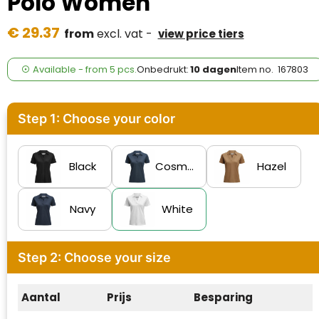
Polo Women
Case Logic
€ 29.37
from
excl. vat -
view price tiers
Fresh 'n Rebel
GolfOriginals
Available
-
from
5 pcs.
Onbedrukt:
10 dagen
Item no.
167803
James Harvest
Step 1: Choose your color
Kingcap
Mepal
Black
Cosmos
Hazel
Moleskine
Navy
White
MyKit
Step 2: Choose your size
Ocean Bottle
Parker
Aantal
Prijs
Besparing