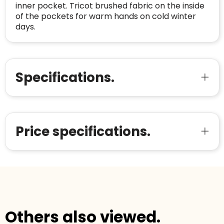
inner pocket. Tricot brushed fabric on the inside
Bouwt u vertrouwen op en verhoogt u uw
Aantal werknemers
:
1-10
of the pockets for warm hands on cold winter
verkoop met de Trustindex-certificaat.
days.
Meer informatie
»
Trustindex-certificaat
2026-04-22
starten
:
Specifications.
Price specifications.
Others also viewed.