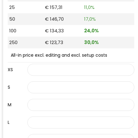
Waterman
25
€ 157,31
11,0%
50
€ 146,70
17,0%
100
€ 134,33
24,0%
250
€ 123,73
30,0%
All-in price excl. editing and excl. setup costs
XS
S
M
L