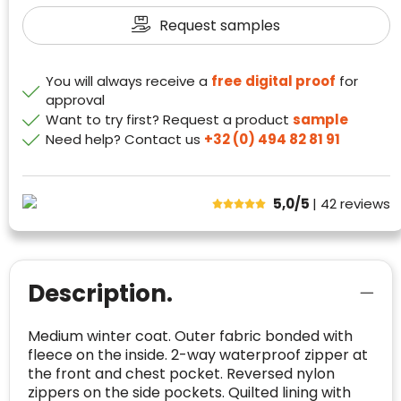
richtlijnen van Trustindex en waarvan
probleem.
Request samples
bewezen is dat ze spamvrij zijn worden door
de verschillende platforms geaccepteerd en
Trustindex heeft de contactgegevens van de
meegeteld in de scores.
website en de bedrijfsgegevens
You will always receive a
free
digital proof
for
onafhankelijk geverifieerd.
approval
Want to try first? Request a product
sample
CONTACTGEGEVENS
Trustindex controleert websites voortdurend
Need help? Contact us
+32 (0) 494 82 81 91
op veiligheidsproblemen.
Telefoonnummer
:
+32 479 88 00 36
Geverifieerd
Safe Browsing:
geen probleem
E-
mia@linkkado.be
Geverifieerd
5,0/5
| 42
reviews
gedetecteerd
mailadres
:
Websites die consequent een hoog niveau
Blacklist
Geen site op de zwarte lijst
van klanttevredenheid handhaven en
BEDRIJFSGEGEVENS
voldoen aan een hoog niveau van
Geldig SSL-certificaat
veiligheidsprotocol, kunnen Trustindex-
Description.
Bedrijfsnaam
:
Linkkado
certificaat verkrijgen. Zoekt u bij het winkelen
Spam
E-mail is spamvrij
naar de certificaten van Trustindex en koopt u
Domein
:
linkkado.be
Medium winter coat. Outer fabric bonded with
met vertrouwen!
fleece on the inside. 2-way waterproof zipper at
Meer informatie
»
Oprichting van de
2026
the front and chest pocket. Reversed nylon
onderneming
:
zippers on the side pockets. Quilted lining with
Voor bedrijven