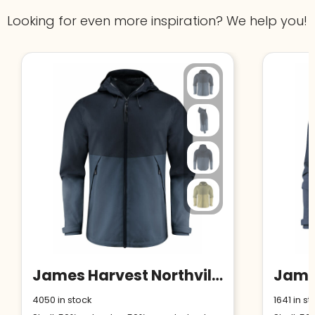
Looking for even more inspiration? We help you!
James Harvest Northville Shell Jacket Men
4050
in stock
1641
in st