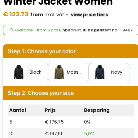
Winter Jacket Women
Case Logic
€ 123.73
from
excl. vat -
view price tiers
Fresh 'n Rebel
GolfOriginals
Available
-
from
5 pcs.
Onbedrukt:
10 dagen
Item no.
119487
James Harvest
Step 1: Choose your color
Kingcap
Mepal
Black
Moss Green
Navy
Moleskine
Step 2: Choose your size
MyKit
Aantal
Prijs
Besparing
Ocean Bottle
5
€ 176,75
0%
Parker
10
€ 167,91
5,0%