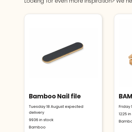
Looking for even more inspiration? We he
Bamboo Nail file
Tuesday 18 August expected
Friday
delivery
1225
in
9936
in stock
Bamb
Bamboo