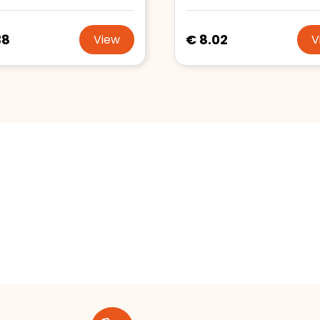
38
€ 8.02
View
V