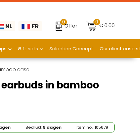
0
0
€ 0.00
Offer
NL
FR
ups
Gift sets
Selection Concept
Our client case s
bamboo case
 earbuds in bamboo
agen
Bedrukt:
5 dagen
Item no.
105679