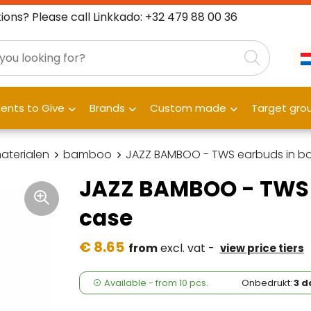
ions? Please call Linkkado: +32 479 88 00 36
nts to Give
Brands
Custom made
Target gro
materialen
bamboo
JAZZ BAMBOO - TWS earbuds in 
JAZZ BAMBOO - TWS
case
€ 8.65
from
excl. vat -
view price tiers
Available
-
from
10 pcs.
Onbedrukt:
3 d