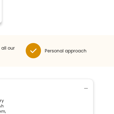
 all our
Personal approach
ry
Ah
em,