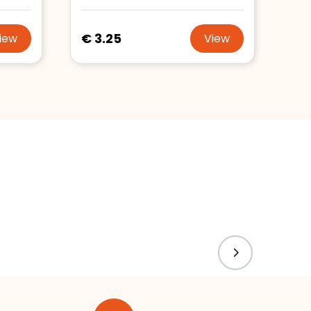
€ 3.25
iew
View