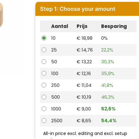
Step 1: Choose your amount
Aantal
Prijs
Besparing
10
€ 18,98
0%
25
€ 14,76
22,2%
50
€ 13,22
30,3%
100
€ 12,16
35,9%
250
€ 11,04
41,8%
500
€ 10,19
46,3%
1000
€ 9,00
52,6%
2500
€ 8,65
54,4%
All-in price excl. editing and excl. setup