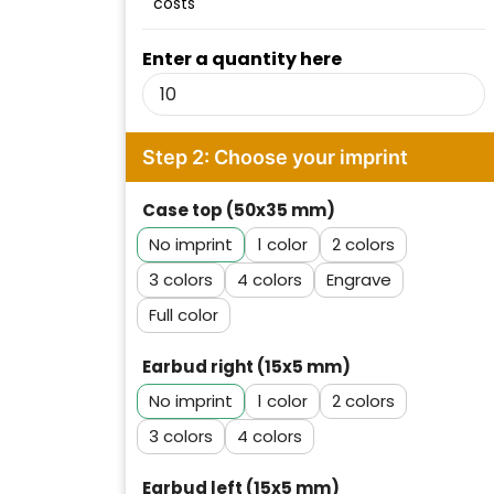
costs
Enter a quantity here
Step 2: Choose your imprint
Case top (50x35 mm)
No imprint
1
2
3
4
Engrave
Full color
Earbud right (15x5 mm)
No imprint
1
2
3
4
Klantenbeoordelingen laten zien
Earbud left (15x5 mm)