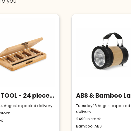
lp you!
BAMTOOL - 24 piece tool set
 14 August expected delivery
Tuesday 18 August expected
delivery
 stock
2490
in stock
oo
Bamboo, ABS