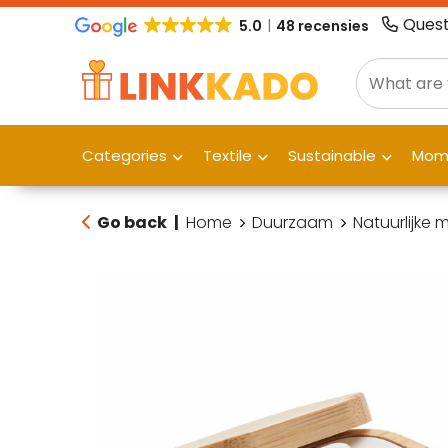
Quest
5.0
48 recensies
Categories
Textile
Sustainable
Mome
Go back
|
Home
Duurzaam
Natuurlijke 