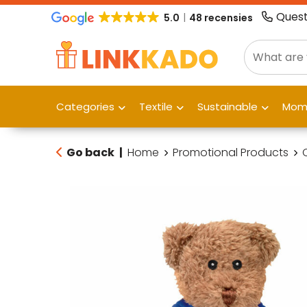
Quest
5.0
48 recensies
Categories
Textile
Sustainable
Mome
Go back
|
Home
Promotional Products