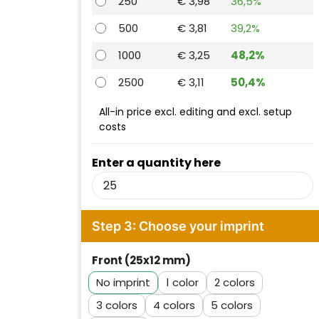
250
€ 3,98
36,5%
500
€ 3,81
39,2%
1000
€ 3,25
48,2%
2500
€ 3,11
50,4%
All-in price excl. editing and excl. setup
costs
Enter a quantity here
Step 3: Choose your imprint
Front (25x12 mm)
No imprint
1
2
3
4
5