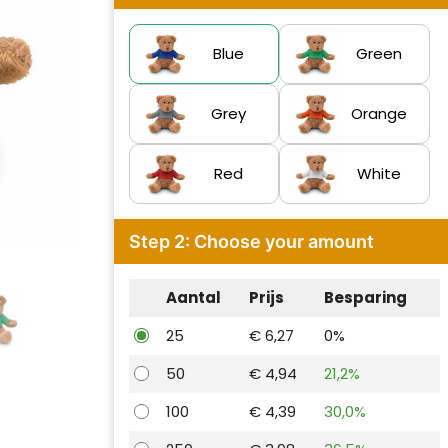
Blue
Green
Grey
Orange
Red
White
Step 2: Choose your amount
Aantal
Prijs
Besparing
25
€ 6,27
0%
50
€ 4,94
21,2%
100
€ 4,39
30,0%