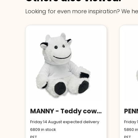
Looking for even more inspiration? We he
MANNY - Teddy cow plush
Friday 14 August expected delivery
Friday
6809
in stock
5860
in
PET
PET