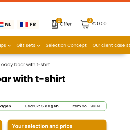
0
0
€ 0.00
Offer
NL
FR
ups
Gift sets
Selection Concept
Our client case s
eddy bear with t-shirt
r with t-shirt
dagen
Bedrukt:
5 dagen
Item no.
199141
Your selection and price