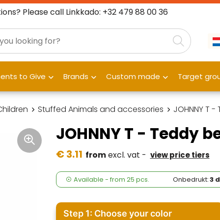
ions? Please call Linkkado: +32 479 88 00 36
nts to Give
Brands
Custom made
Target gro
Children
Stuffed Animals and accessories
JOHNNY T - T
JOHNNY T - Teddy bea
€ 3.11
from
excl. vat -
view price tiers
Available
-
from
25 pcs.
Onbedrukt:
3 
Step 1: Choose your color