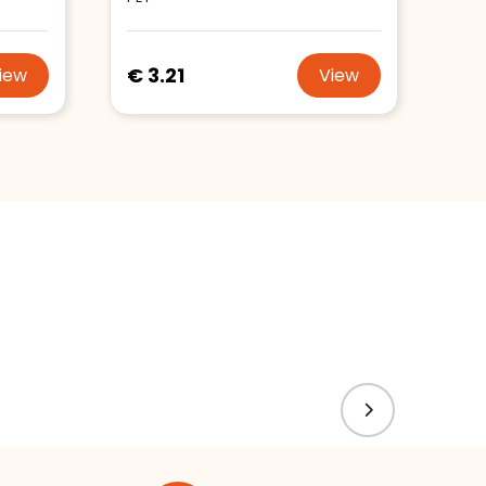
€ 3.21
iew
View