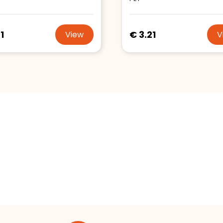
1
€ 3.21
View
V