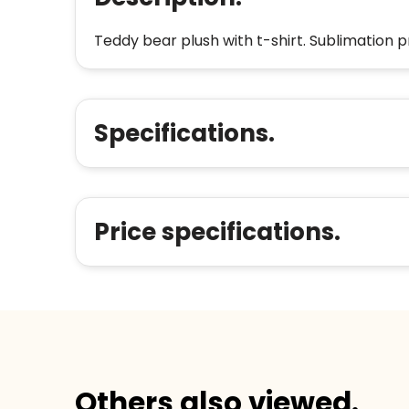
Teddy bear plush with t-shirt. Sublimation pr
Specifications.
Price specifications.
Others also viewed.