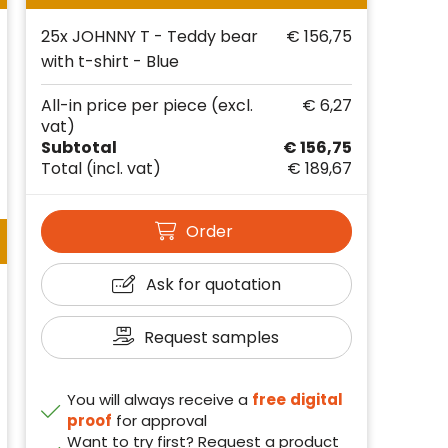
25x JOHNNY T - Teddy bear
€ 156,75
with t-shirt - Blue
All-in price per piece
(excl.
€ 6,27
vat)
Subtotal
€ 156,75
Total
(incl. vat)
€ 189,67
Order
Ask for quotation
Request samples
You will always receive a
free
digital
proof
for approval
Want to try first? Request a product