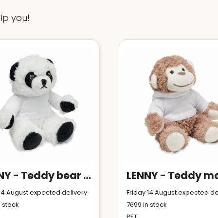
lp you!
PENNY - Teddy bear plush
 14 August expected delivery
Friday 14 August expected de
 stock
7699
in stock
PET