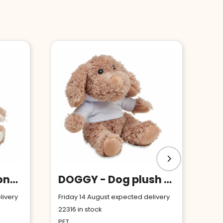
LENNY - Teddy monkey plush
DOGGY - Dog plush wearing a hoodie
livery
Friday 14 August expected delivery
22316
in stock
PET