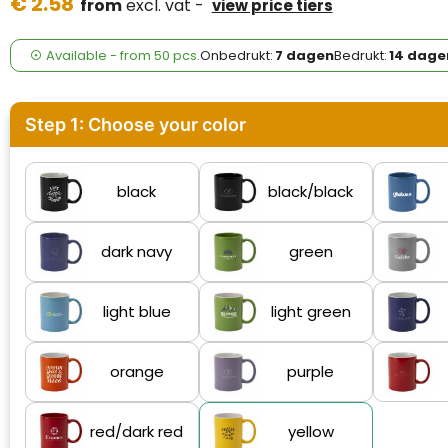
€ 2.58
Case Logic
from
excl. vat -
view price tiers
Fresh 'n Rebel
Available
-
from
50 pcs.
Onbedrukt:
7 dagen
Bedrukt:
14 dage
GolfOriginals
Step 1: Choose your color
James Harvest
Kingcap
black
black/black
Mepal
dark navy
green
Moleskine
light blue
light green
MyKit
Ocean Bottle
orange
purple
Parker
red/dark red
yellow