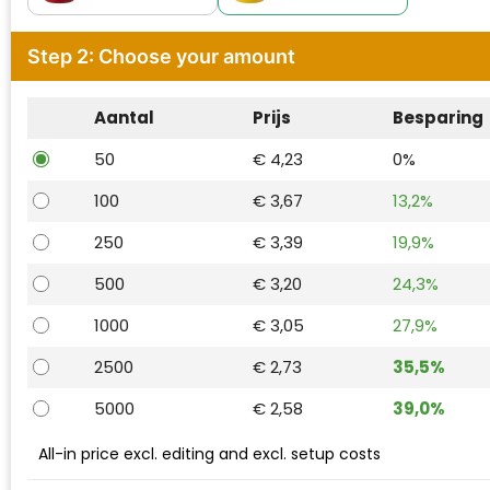
Waterman
Step 2: Choose your amount
Aantal
Prijs
Besparing
50
€ 4,23
0%
100
€ 3,67
13,2%
250
€ 3,39
19,9%
500
€ 3,20
24,3%
1000
€ 3,05
27,9%
2500
€ 2,73
35,5%
5000
€ 2,58
39,0%
All-in price excl. editing and excl. setup costs