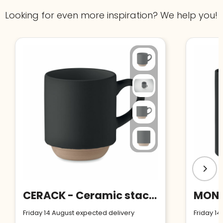
Looking for even more inspiration? We help you!
CERACK - Ceramic stackable mug 170 ml
Friday 14 August expected delivery
Friday 14