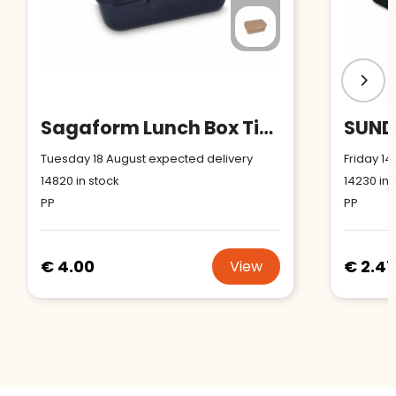
Sagaform Lunch Box Tina
Tuesday 18 August expected delivery
Friday 14
14820
in stock
14230
in 
PP
PP
€ 4.00
€ 2.47
View