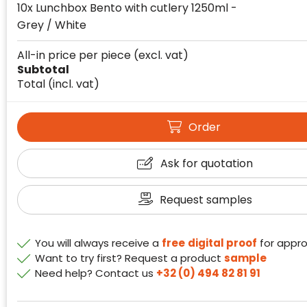
10x Lunchbox Bento with cutlery 1250ml -
Grey / White
All-in price per piece
(excl. vat)
Subtotal
Total
(incl. vat)
Klantenbeoordelingen laten zien hoe een
website in het algemeen aan de behoeften
van klanten voldoet.
Order
Trustindex werkt samen met 137
beoordelingsplatforms om
Ask for quotation
websitebezoekers toegang te geven tot
Trustindex meet voortdurend de
echte, geverifieerde beoordelingen op één
klanttevredenheid op basis van
Request samples
plaats.
beoordelingen. Minder dan 1% van de
Alleen beoordelingen die voldoen aan de
ondervraagde klanten meldde een
richtlijnen van Trustindex en waarvan
probleem.
You will always receive a
free
digital proof
for appro
bewezen is dat ze spamvrij zijn worden door
Want to try first? Request a product
sample
de verschillende platforms geaccepteerd en
Trustindex heeft de contactgegevens van de
Need help? Contact us
+32 (0) 494 82 81 91
meegeteld in de scores.
website en de bedrijfsgegevens
onafhankelijk geverifieerd.