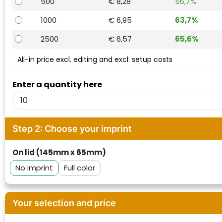
500
€ 8,28
56,7%
Waterman
1000
€ 6,95
63,7%
2500
€ 6,57
65,6%
All-in price excl. editing and excl. setup costs
Enter a quantity here
Step 2: Choose your imprint
On lid (145mm x 65mm)
No imprint
Full color
Your selection and price