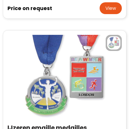
Case Logic
Price on request
View
Fresh 'n Rebel
GolfOriginals
James Harvest
Kingcap
Mepal
Moleskine
MyKit
Ocean Bottle
Parker
IJzeren emaille medailles