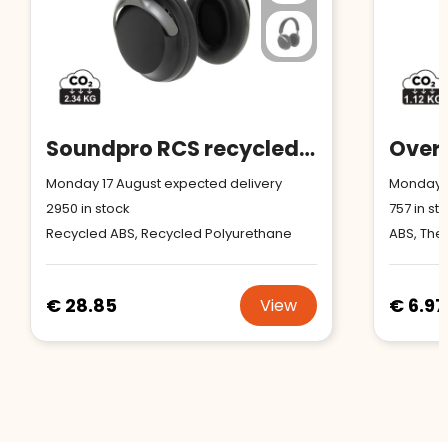
Soundpro RCS recycled plastic ANC headphone
Monday 17 August expected delivery
Monday 1
2950
in stock
757
in st
Recycled ABS, Recycled Polyurethane
ABS, The
€ 28.85
€ 6.97
View