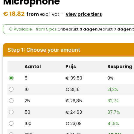
Microphone
Case Logic
€ 18.82
from
excl. vat -
view price tiers
Fresh 'n Rebel
GolfOriginals
Available
-
from
5 pcs.
Onbedrukt:
3 dagen
Bedrukt:
7 dagen
I
James Harvest
Step 1: Choose your amount
Kingcap
Aantal
Prijs
Besparing
Mepal
5
€ 39,53
0%
Moleskine
10
€ 31,16
21,2%
MyKit
25
€ 26,85
32,1%
Ocean Bottle
50
€ 24,63
37,7%
100
€ 23,08
41,6%
Parker