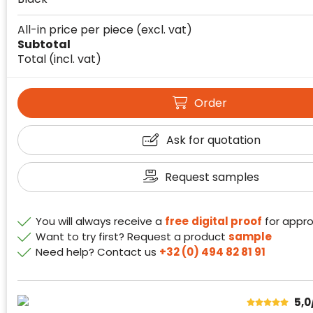
All-in price per piece
(excl. vat)
Subtotal
Total
(incl. vat)
Klantenbeoordelingen laten zien hoe een
Order
website in het algemeen aan de behoeften
van klanten voldoet.
Ask for quotation
Trustindex werkt samen met 137
beoordelingsplatforms om
Request samples
websitebezoekers toegang te geven tot
Trustindex meet voortdurend de
echte, geverifieerde beoordelingen op één
klanttevredenheid op basis van
plaats.
beoordelingen. Minder dan 1% van de
You will always receive a
free
digital proof
for appro
Alleen beoordelingen die voldoen aan de
ondervraagde klanten meldde een
Want to try first? Request a product
sample
richtlijnen van Trustindex en waarvan
probleem.
Need help? Contact us
+32 (0) 494 82 81 91
bewezen is dat ze spamvrij zijn worden door
de verschillende platforms geaccepteerd en
Trustindex heeft de contactgegevens van de
meegeteld in de scores.
website en de bedrijfsgegevens
5,0
onafhankelijk geverifieerd.