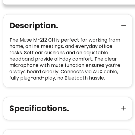
CONTACTGEGEVENS
Trustindex controleert websites voortdurend
op veiligheidsproblemen.
Telefoonnummer
:
+32 479 88 00 36
Geverifieerd
Description.
Safe Browsing:
geen probleem
E-
mia@linkkado.be
Geverifieerd
gedetecteerd
mailadres
:
The Muse M-212 CH is perfect for working from
Websites die consequent een hoog niveau
home, online meetings, and everyday office
Blacklist
Geen site op de zwarte lijst
van klanttevredenheid handhaven en
tasks. Soft ear cushions and an adjustable
BEDRIJFSGEGEVENS
voldoen aan een hoog niveau van
headband provide all-day comfort. The clear
Geldig SSL-certificaat
veiligheidsprotocol, kunnen Trustindex-
microphone with mute function ensures you’re
Bedrijfsnaam
:
Linkkado
certificaat verkrijgen. Zoekt u bij het winkelen
always heard clearly. Connects via AUX cable,
Spam
E-mail is spamvrij
naar de certificaten van Trustindex en koopt u
fully plug-and-play, no Bluetooth hassle.
Domein
:
linkkado.be
met vertrouwen!
Meer informatie
»
Oprichting van de
2026
onderneming
:
Voor bedrijven
Specifications.
Bouwt u vertrouwen op en verhoogt u uw
Aantal werknemers
:
1-10
verkoop met de Trustindex-certificaat.
Meer informatie
»
Trustindex-certificaat
2026-04-22
starten
: