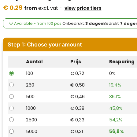
Case Logic
€ 0.29
from
excl. vat -
view price tiers
Fresh 'n Rebel
Available
-
from
100 pcs.
Onbedrukt:
3 dagen
Bedrukt:
7 dage
GolfOriginals
James Harvest
Step 1: Choose your amount
Kingcap
Aantal
Prijs
Besparing
Mepal
100
€ 0,72
0%
250
€ 0,58
19,4%
Moleskine
500
€ 0,46
36,1%
MyKit
1000
€ 0,39
45,8%
Ocean Bottle
2500
€ 0,33
54,2%
Parker
5000
€ 0,31
56,9%