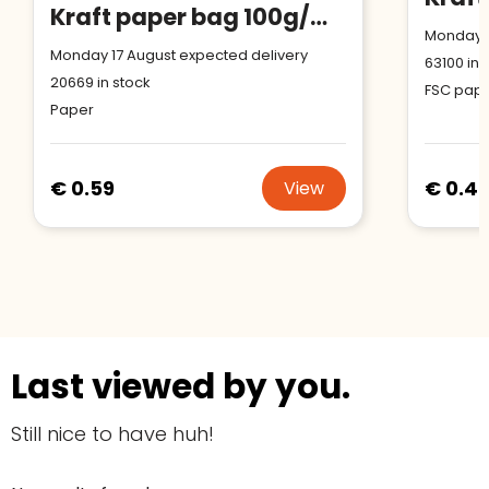
Kraft paper bag 100g/m² 32x12x41cm
Monday 1
Monday 17 August expected delivery
63100
in 
20669
in stock
FSC pap
Paper
€ 0.59
€ 0.4
View
Last viewed by you.
Still nice to have huh!