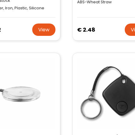
 stock
ABS-Wheat Straw
r, Iron, Plastic, Silicone
2
€ 2.48
View
V