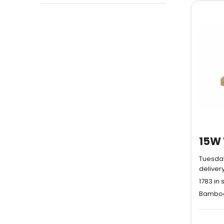
Tuesday
deliver
1783
in 
Bamboo