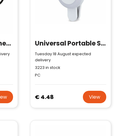
FLAKE MAG - Magnetic wireless charger 10W
Universal Portable Selfie LED Light with 3-Level Brightness
ivery
Tuesday 18 August expected
delivery
3223
in stock
PC
€ 4.48
iew
View