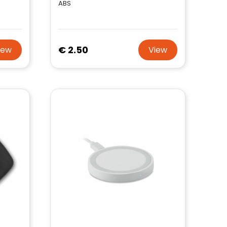
ABS
€ 2.50
iew
View