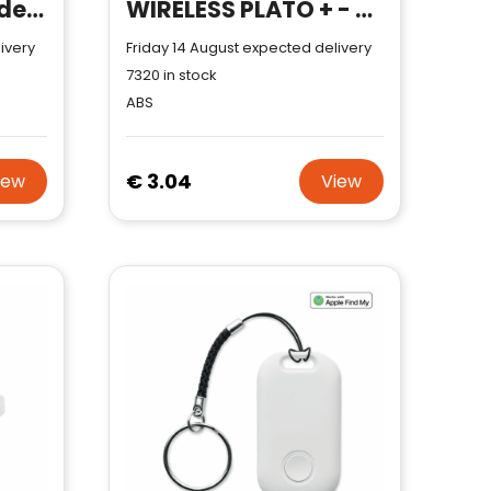
FINDER - Anti loss device
WIRELESS PLATO + - Small wireless charger 15W
ivery
Friday 14 August expected delivery
7320
in stock
ABS
€ 3.04
iew
View