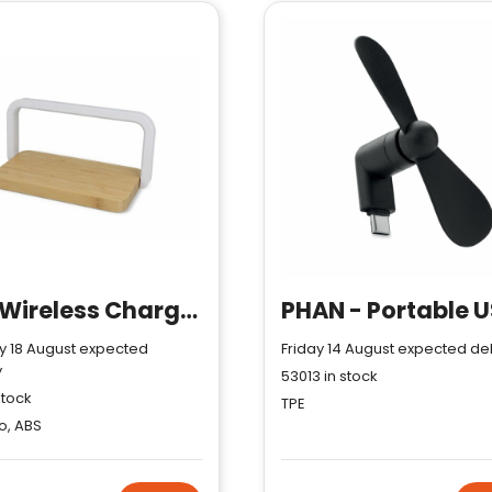
15W Wireless Charger with Dimmable LED Lamp
 18 August expected
Friday 14 August expected del
y
53013
in stock
stock
TPE
, ABS