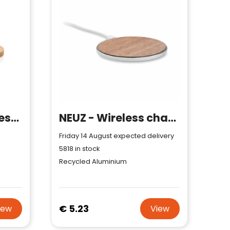
Bamboo 5W wireless charger with USB
NEUZ - Wireless charger 15W
Friday 14 August expected delivery
5818
in stock
Recycled Aluminium
€ 5.23
iew
View