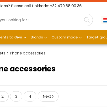
ions? Please call Linkkado: +32 479 88 00 36
nts to Give
Brands
Custom made
Target gro
ets
Phone accessories
ne accessories
2
3
4
Next