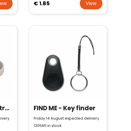
€ 1.85
iew
View
PLATO+ - Wheat straw/ABS charger 5W
FIND ME - Key finder
ivery
Friday 14 August expected delivery
130565
in stock