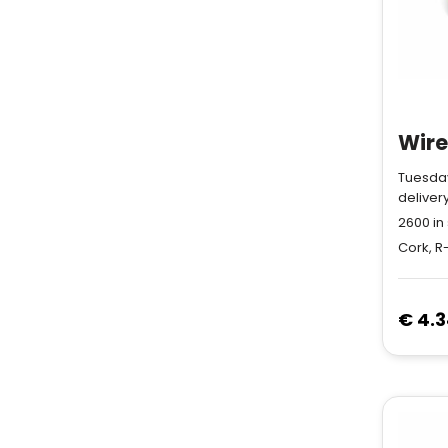
Tuesday
deliver
2600
in
Cork, R
€ 4.