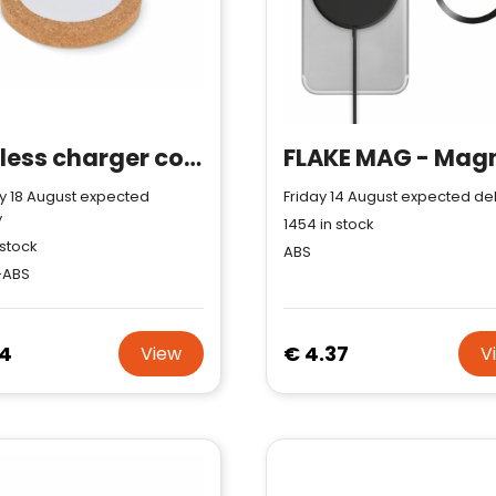
Trustindex-certificaat.
Trustindex-certificaat
2026-04-
Meer informatie
»
starten
:
22
Wireless charger cork & RABS 15W
 18 August expected
Friday 14 August expected del
y
1454
in stock
 stock
ABS
-ABS
34
€ 4.37
View
V