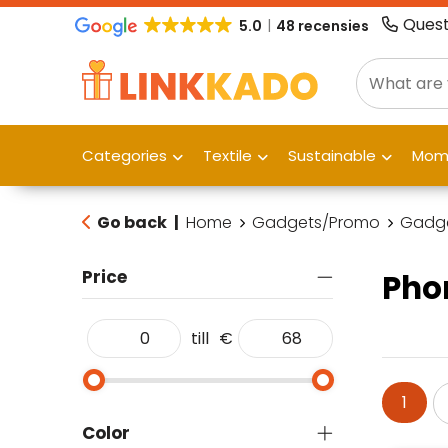
Quest
5.0
48 recensies
Categories
Textile
Sustainable
Mome
Go back
|
Home
Gadgets/Promo
Gadg
Price
Pho
till
€
1
Color