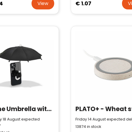
4
€ 1.07
View
V
Phone Umbrella with Suction Holder
 18 August expected
Friday 14 August expected del
y
13874
in stock