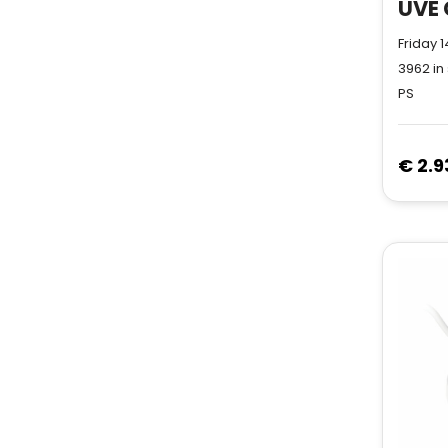
Friday 
3962
in
PS
€ 2.9