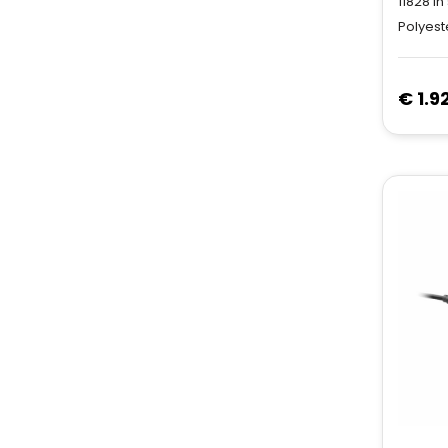
11828
in
Polyeste
€ 1.9