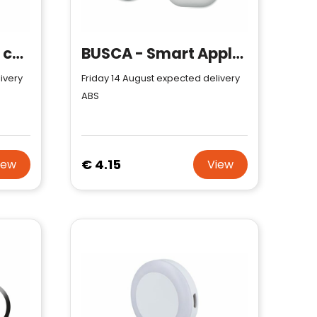
UNIPAD - Wireless charging pad 15W
BUSCA - Smart Apple Find My locator
ivery
Friday 14 August expected delivery
ABS
€ 4.15
iew
View