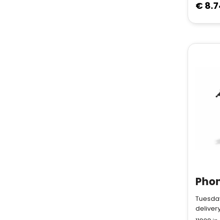
€ 8.7
Tuesday
deliver