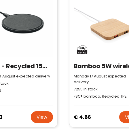
ALFA - Recycled 15W Wireless charger
14 August expected delivery
Monday 17 August expected
delivery
stock
7255
in stock
U
FSC® bamboo, Recycled TPE
3
€ 4.86
View
V