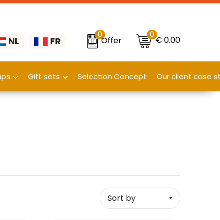
0
0
€ 0.00
Offer
NL
FR
ups
Gift sets
Selection Concept
Our client case s