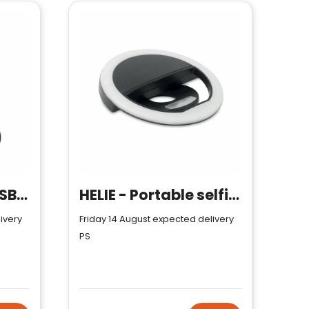
PHAN - Portable USB-C fan
HELIE - Portable selfie ring light
ivery
Friday 14 August expected delivery
PS