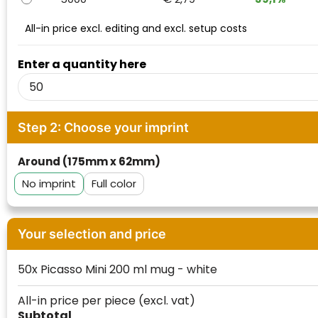
Waterman
All-in price excl. editing and excl. setup costs
Enter a quantity here
Step 2: Choose your imprint
Around (175mm x 62mm)
No imprint
Full color
Klantenbeoordelingen laten zien hoe een
website in het algemeen aan de behoeften
Your selection and price
van klanten voldoet.
Trustindex werkt samen met 137
50x Picasso Mini 200 ml mug - white
beoordelingsplatforms om
websitebezoekers toegang te geven tot
Trustindex meet voortdurend de
All-in price per piece
(excl. vat)
echte, geverifieerde beoordelingen op één
klanttevredenheid op basis van
Subtotal
plaats.