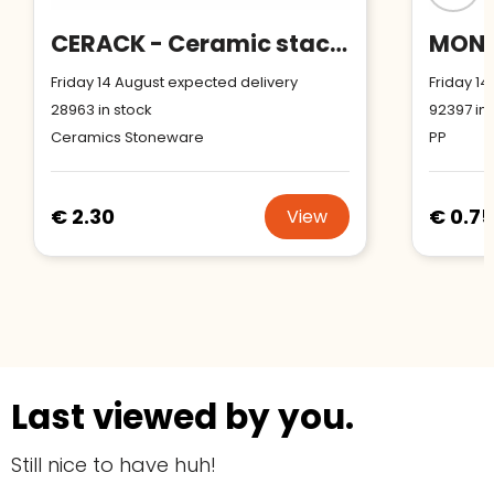
CERACK - Ceramic stackable mug 170 ml
Friday 14 August expected delivery
Friday 14
28963
in stock
92397
in 
Ceramics Stoneware
PP
€ 2.30
€ 0.75
View
Last viewed by you.
Still nice to have huh!