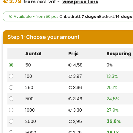
€ 2.79
Case Logic
from
excl. vat -
view price tiers
Fresh 'n Rebel
Available
-
from
50 pcs.
Onbedrukt:
7 dagen
Bedrukt:
14 dage
GolfOriginals
Step 1: Choose your amount
James Harvest
Aantal
Prijs
Besparing
Kingcap
50
€ 4,58
0%
Mepal
100
€ 3,97
13,3%
Moleskine
250
€ 3,66
20,1%
MyKit
500
€ 3,46
24,5%
1000
€ 3,30
27,9%
Ocean Bottle
2500
€ 2,95
35,6%
Parker
5000
€ 2,79
39,1%