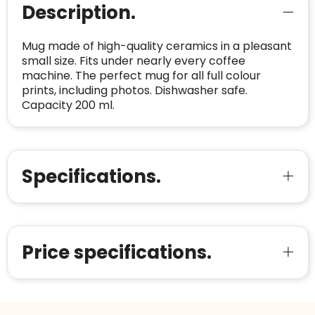
Oprichting van de
2026
Description.
onderneming
:
Voor bedrijven
Bouwt u vertrouwen op en verhoogt u uw
Aantal werknemers
:
1-10
Mug made of high-quality ceramics in a pleasant
verkoop met de Trustindex-certificaat.
small size. Fits under nearly every coffee
Meer informatie
»
Trustindex-certificaat
2026-04-22
machine. The perfect mug for all full colour
starten
:
prints, including photos. Dishwasher safe.
Capacity 200 ml.
Specifications.
Price specifications.