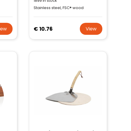
1899
in stock
Stainless steel, FSC® wood
€ 10.76
iew
View