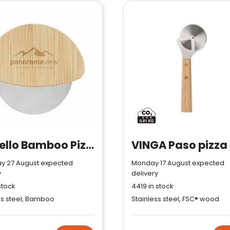
Cortello Bamboo Pizza Cutter
y 27 August expected
Monday 17 August expected
y
delivery
stock
4419
in stock
ss steel, Bamboo
Stainless steel, FSC® wood
Klantenbeoordelingen laten zien
hoe een website in het