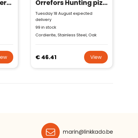
AdHoc Wave Universal chopping knife and pizza cutter
Orrefors Hunting pizza stone with pizza shovel
Tuesday 18 August expected
delivery
99
in stock
Cordierite, Stainless Steel, Oak
€ 46.41
iew
View
marin@linkkado.be