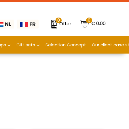
0
0
€ 0.00
Offer
NL
FR
ups
Gift sets
Selection Concept
Our client case s