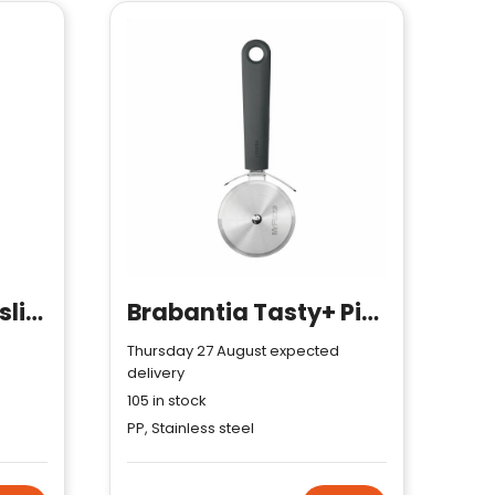
VINGA Paso pizza slicer
Brabantia Tasty+ Pizza/Dough Cutter
Thursday 27 August expected
delivery
105
in stock
PP, Stainless steel