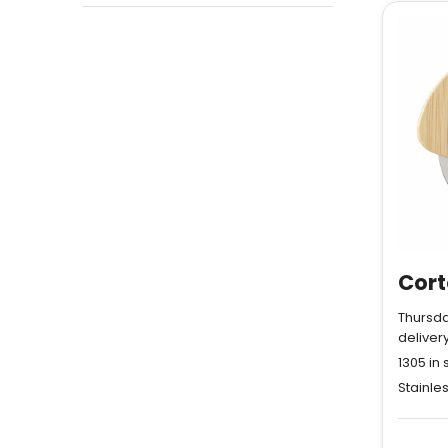
Thursda
deliver
1305
in 
Stainle