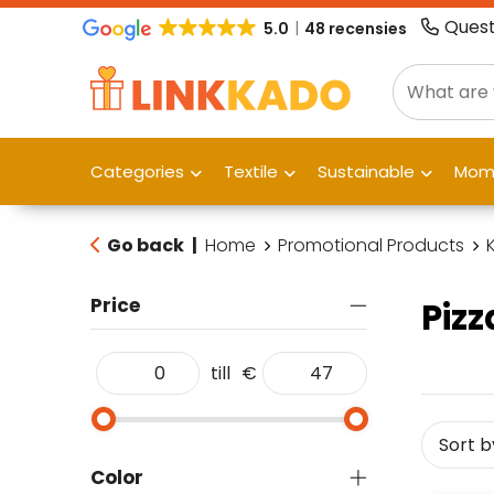
Quest
5.0
48 recensies
Categories
Textile
Sustainable
Mome
Go back
|
Home
Promotional Products
Price
Pizz
till
€
Color