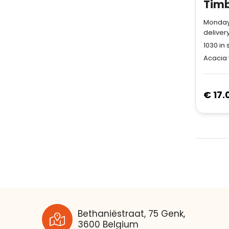
Timb
Monday
deliver
1030
in 
Acacia
€ 17.
Bethaniëstraat, 75 Genk,
3600 Belgium