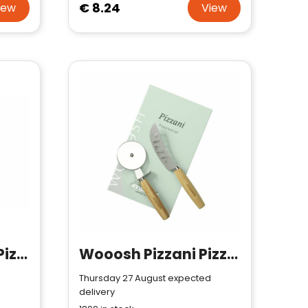
€ 8.24
iew
View
Sagaform Astrid Pizza/ Pie Set 2 pcs
Wooosh Pizzani Pizza Tool Set
Thursday 27 August expected
delivery