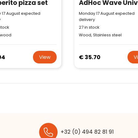
erito pizza set
 17 August expected
Monday 17 August expected
y
delivery
stock
27
in stock
 wood
Wood, Stainless steel
04
€ 35.70
View
V
+32 (0) 494 82 81 91