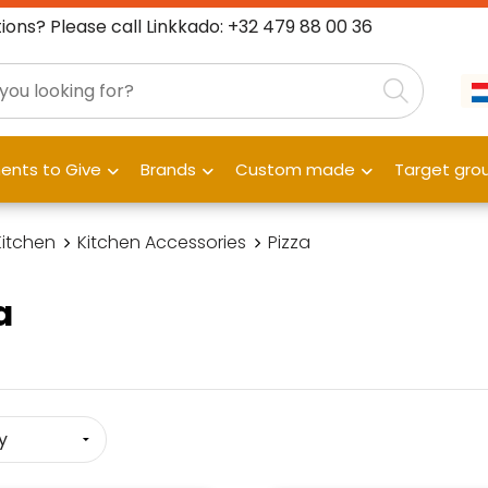
ions? Please call Linkkado: +32 479 88 00 36
nts to Give
Brands
Custom made
Target gro
Kitchen
Kitchen Accessories
Pizza
a