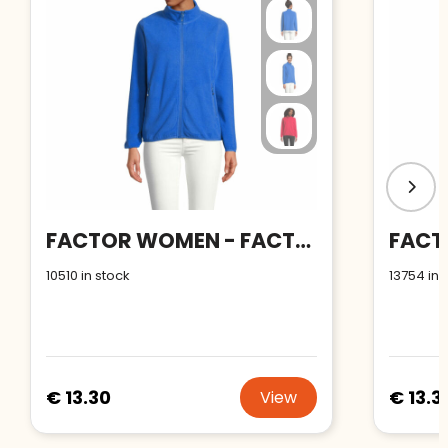
FACTOR WOMEN - FACTOR women fl jacket 280
10510
in stock
13754
in 
€ 13.30
€ 13.3
View