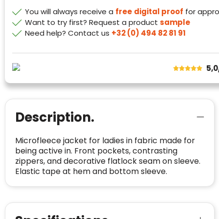
meegeteld in de scores.
website en de bedrijfsgegevens
You will always receive a
free
digital proof
for appro
onafhankelijk geverifieerd.
Want to try first? Request a product
sample
Need help? Contact us
+32 (0) 494 82 81 91
CONTACTGEGEVENS
Trustindex controleert websites voortdurend
op veiligheidsproblemen.
Telefoonnummer
:
+32 479 88 00 36
Geverifieerd
5,0
Safe Browsing:
geen probleem
E-
mia@linkkado.be
Geverifieerd
gedetecteerd
mailadres
:
Websites die consequent een hoog niveau
Blacklist
Geen site op de zwarte lijst
van klanttevredenheid handhaven en
BEDRIJFSGEGEVENS
Description.
voldoen aan een hoog niveau van
Geldig SSL-certificaat
veiligheidsprotocol, kunnen Trustindex-
Bedrijfsnaam
:
Linkkado
certificaat verkrijgen. Zoekt u bij het winkelen
Microfleece jacket for ladies in fabric made for
Spam
E-mail is spamvrij
naar de certificaten van Trustindex en koopt u
being active in. Front pockets, contrasting
Domein
:
linkkado.be
met vertrouwen!
zippers, and decorative flatlock seam on sleeve.
Meer informatie
»
Elastic tape at hem and bottom sleeve.
Oprichting van de
2026
onderneming
:
Voor bedrijven
Bouwt u vertrouwen op en verhoogt u uw
Aantal werknemers
:
1-10
verkoop met de Trustindex-certificaat.
Meer informatie
»
Trustindex-certificaat
2026-04-22