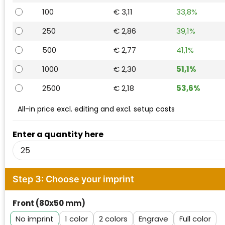
Waterman
100
€ 3,11
33,8%
250
€ 2,86
39,1%
500
€ 2,77
41,1%
1000
€ 2,30
51,1%
2500
€ 2,18
53,6%
All-in price excl. editing and excl. setup costs
Enter a quantity here
Step 3: Choose your imprint
Front (80x50 mm)
No imprint
1
2
Engrave
Full color