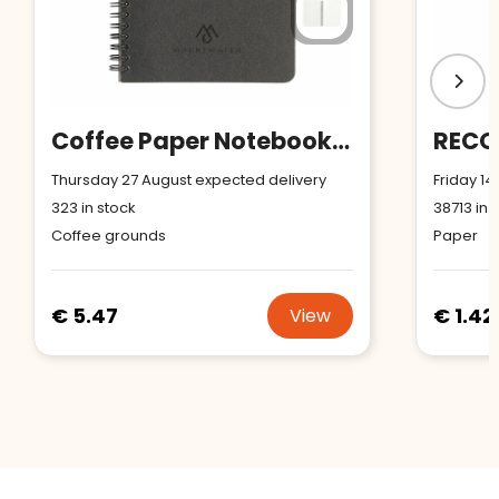
Coffee Paper Notebook Wire-O A5
Thursday 27 August expected delivery
Friday 14
323
in stock
38713
in 
Coffee grounds
Paper
€ 5.47
€ 1.42
View