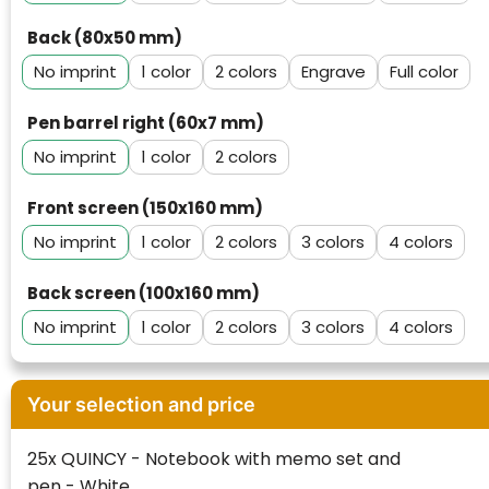
Back (80x50 mm)
No imprint
1
2
Engrave
Full color
Pen barrel right (60x7 mm)
No imprint
1
2
Front screen (150x160 mm)
No imprint
1
2
3
4
Back screen (100x160 mm)
No imprint
1
2
3
4
Klantenbeoordelingen laten zien hoe een
Your selection and price
website in het algemeen aan de behoeften
van klanten voldoet.
25x QUINCY - Notebook with memo set and
Trustindex werkt samen met 137
pen - White
beoordelingsplatforms om