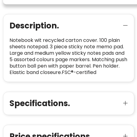
Spam
E-mail is spamvrij
naar de certificaten van Trustindex en koopt u
Domein
:
linkkado.be
met vertrouwen!
Meer informatie
»
Oprichting van de
2026
Description.
onderneming
:
Voor bedrijven
Bouwt u vertrouwen op en verhoogt u uw
Aantal werknemers
:
1-10
Notebook wit recycled carton cover. 100 plain
verkoop met de Trustindex-certificaat.
sheets notepad. 3 piece sticky note memo pad.
Meer informatie
»
Trustindex-certificaat
2026-04-22
Large and medium yellow sticky notes pads and
starten
:
5 assorted colours page markers. Matching push
button ball pen with paper barrel. Pen holder.
Elastic band closeure.FSC®-certified
Specifications.
Price specifications.