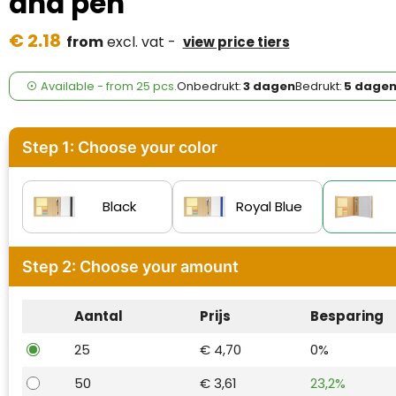
and pen
Case Logic
€ 2.18
from
excl. vat -
view price tiers
Fresh 'n Rebel
GolfOriginals
Available
-
from
25 pcs.
Onbedrukt:
3 dagen
Bedrukt:
5 dage
James Harvest
Step 1: Choose your color
Kingcap
Mepal
Black
Royal Blue
Moleskine
Step 2: Choose your amount
MyKit
Aantal
Prijs
Besparing
Ocean Bottle
25
€ 4,70
0%
Parker
50
€ 3,61
23,2%