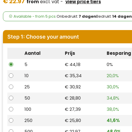
€ 22.97
Case Logic
from
excl. vat -
view price tiers
Fresh 'n Rebel
Available
-
from
5 pcs.
Onbedrukt:
7 dagen
Bedrukt:
14 dagen
GolfOriginals
Step 1: Choose your amount
James Harvest
Aantal
Prijs
Besparing
Kingcap
5
€ 44,18
0%
Mepal
10
€ 35,34
20,0%
Moleskine
25
€ 30,92
30,0%
MyKit
50
€ 28,80
34,8%
100
€ 27,39
38,0%
Ocean Bottle
250
€ 25,80
41,6%
Parker
500
€ 22,97
48,0%