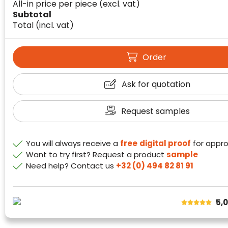
All-in price per piece
(excl. vat)
Subtotal
Total
(incl. vat)
Order
Klantenbeoordelingen laten zien hoe een
Ask for quotation
website in het algemeen aan de behoeften
van klanten voldoet.
Trustindex werkt samen met 137
Request samples
beoordelingsplatforms om
websitebezoekers toegang te geven tot
Trustindex meet voortdurend de
echte, geverifieerde beoordelingen op één
You will always receive a
free
digital proof
for appro
klanttevredenheid op basis van
plaats.
Want to try first? Request a product
sample
beoordelingen. Minder dan 1% van de
Need help? Contact us
+32 (0) 494 82 81 91
Alleen beoordelingen die voldoen aan de
ondervraagde klanten meldde een
richtlijnen van Trustindex en waarvan
probleem.
bewezen is dat ze spamvrij zijn worden door
de verschillende platforms geaccepteerd en
Trustindex heeft de contactgegevens van de
5,
meegeteld in de scores.
website en de bedrijfsgegevens
onafhankelijk geverifieerd.