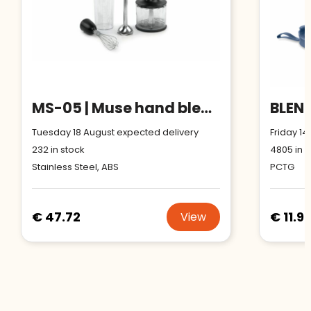
MS-05 | Muse hand blender 600 Watt
Tuesday 18 August expected delivery
Friday 14
232
in stock
4805
in s
Stainless Steel, ABS
PCTG
€ 47.72
€ 11.9
View