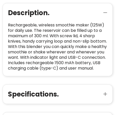
CONTACTGEGEVENS
Description.
Trustindex controleert websites voortdurend
op veiligheidsproblemen.
Telefoonnummer
:
+32 479 88 00 36
Geverifieerd
Rechargeable, wireless smoothie maker (125W)
Safe Browsing:
geen probleem
E-
mia@linkkado.be
Geverifieerd
for daily use. The reservoir can be filled up to a
gedetecteerd
mailadres
:
maximum of 300 ml. With screw lid, 4 sharp
Websites die consequent een hoog niveau
knives, handy carrying loop and non-slip bottom.
Blacklist
Geen site op de zwarte lijst
van klanttevredenheid handhaven en
With this blender you can quickly make a healthy
BEDRIJFSGEGEVENS
voldoen aan een hoog niveau van
smoothie or shake wherever and whenever you
Geldig SSL-certificaat
veiligheidsprotocol, kunnen Trustindex-
want. With indicator light and USB-C connection.
Bedrijfsnaam
:
Linkkado
certificaat verkrijgen. Zoekt u bij het winkelen
Includes rechargeable 1500 mAh battery, USB
Spam
E-mail is spamvrij
naar de certificaten van Trustindex en koopt u
charging cable (type-C) and user manual.
Domein
:
linkkado.be
met vertrouwen!
Meer informatie
»
Oprichting van de
2026
onderneming
:
Voor bedrijven
Specifications.
Bouwt u vertrouwen op en verhoogt u uw
Aantal werknemers
:
1-10
verkoop met de Trustindex-certificaat.
Meer informatie
»
Trustindex-certificaat
2026-04-22
starten
: