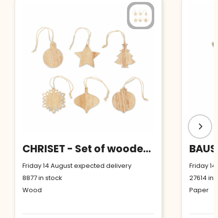
CHRISET - Set of wooden Xmas ornaments
Friday 14 August expected delivery
Friday 14
8877
in stock
27614
in 
Wood
Paper