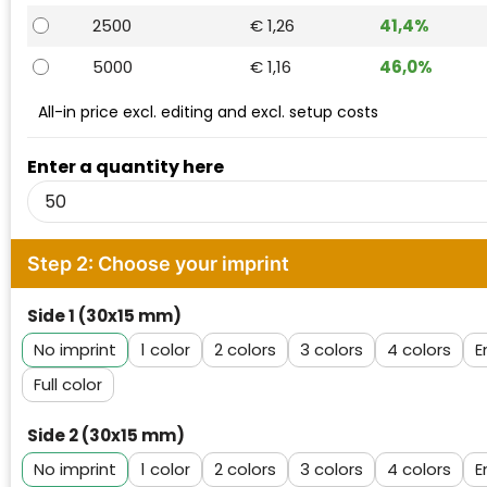
Waterman
2500
€ 1,26
41,4%
5000
€ 1,16
46,0%
All-in price excl. editing and excl. setup costs
Enter a quantity here
Step 2: Choose your imprint
Side 1 (30x15 mm)
No imprint
1
2
3
4
E
Full color
Side 2 (30x15 mm)
No imprint
1
2
3
4
E