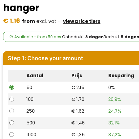
Case Logic
hanger
Fresh 'n Rebel
€ 1.16
from
excl. vat -
view price tiers
GolfOriginals
Available
-
from
50 pcs.
Onbedrukt:
3 dagen
Bedrukt:
5 dage
James Harvest
Kingcap
Step 1: Choose your amount
Mepal
Aantal
Prijs
Besparing
Moleskine
50
€ 2,15
0%
100
€ 1,70
20,9%
MyKit
250
€ 1,62
24,7%
Ocean Bottle
500
€ 1,46
32,1%
Parker
1000
€ 1,35
37,2%