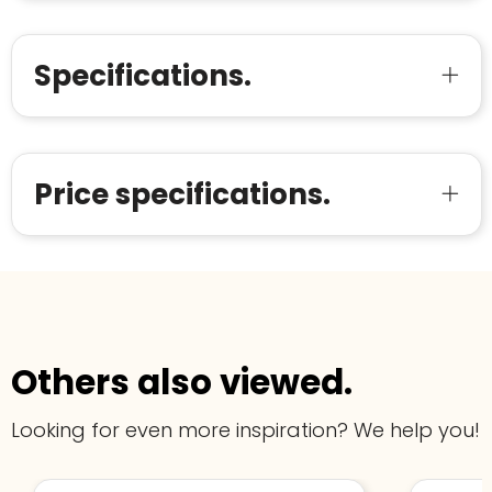
Aantal werknemers
:
1-10
verkoop met de Trustindex-certificaat.
Meer informatie
»
Trustindex-certificaat
2026-04-22
starten
:
Specifications.
Price specifications.
Others also viewed.
Looking for even more inspiration? We help you!