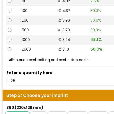
50
€ 4,92
21,2%
Waterman
100
€ 4,37
30,0%
250
€ 3,96
36,5%
500
€ 3,79
39,3%
1000
€ 3,24
48,1%
2500
€ 3,10
50,3%
All-in price excl. editing and excl. setup costs
Enter a quantity here
Step 3: Choose your imprint
360 (220x125 mm)