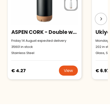
ASPEN CORK - Double wall bottle 500 ml
Friday 14 August expected delivery
Monday 1
35601
in stock
202
in st
Stainless Steel
Glass, Si
€ 4.27
€ 6.97
View