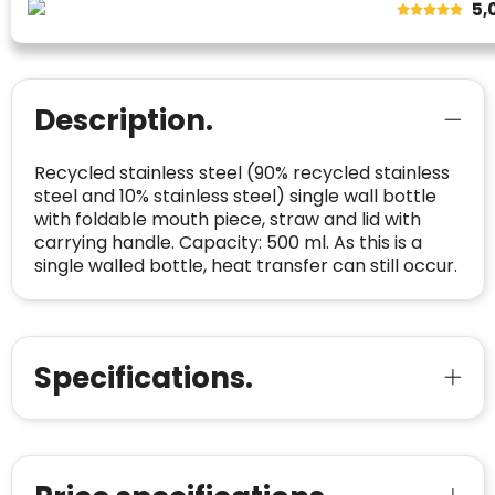
Spam
5,
E-mail is spamvrij
naar de certificaten van Trustindex en koopt u
Domein
:
linkkado.be
met vertrouwen!
Meer informatie
»
Oprichting van de
2026
onderneming
:
Description.
Voor bedrijven
Bouwt u vertrouwen op en verhoogt u uw
Aantal werknemers
:
1-10
verkoop met de Trustindex-certificaat.
Recycled stainless steel (90% recycled stainless
Meer informatie
»
Trustindex-certificaat
2026-04-22
steel and 10% stainless steel) single wall bottle
starten
:
with foldable mouth piece, straw and lid with
carrying handle. Capacity: 500 ml. As this is a
single walled bottle, heat transfer can still occur.
Specifications.