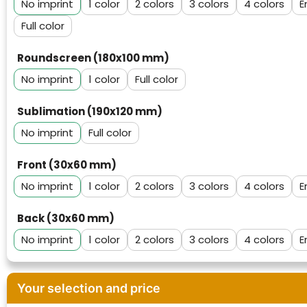
No imprint
1
2
3
4
E
Full color
Roundscreen (180x100 mm)
No imprint
1
Full color
Sublimation (190x120 mm)
No imprint
Full color
Front (30x60 mm)
No imprint
1
2
3
4
E
Back (30x60 mm)
No imprint
1
2
3
4
E
Klantenbeoordelingen laten zien hoe een
website in het algemeen aan de behoeften
van klanten voldoet.
Your selection and price
Trustindex werkt samen met 137