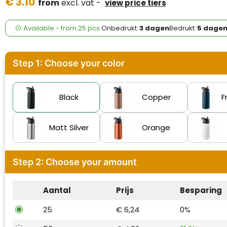
€ 3.10
Case Logic
from
excl. vat -
view price tiers
Fresh 'n Rebel
Available
-
from
25 pcs.
Onbedrukt:
3 dagen
Bedrukt:
5 dage
GolfOriginals
Step 1: Choose your color
James Harvest
Kingcap
Black
Copper
F
Mepal
Matt Silver
Orange
Moleskine
Step 2: Choose your amount
MyKit
Ocean Bottle
Aantal
Prijs
Besparing
25
€ 6,24
0%
Parker