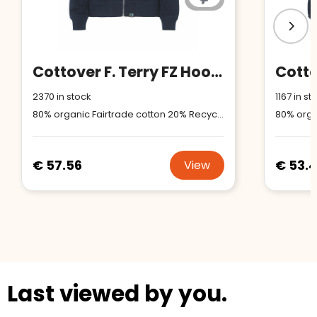
Cottover F. Terry FZ Hood Lady
2370
in stock
1167
in st
80% organic Fairtrade cotton 20% Recycled polyester Color 955: 80% organic Fairtrade cotton, 14% Recycled polyester, 6% viscose
€ 57.56
€ 53.
View
Last viewed by you.