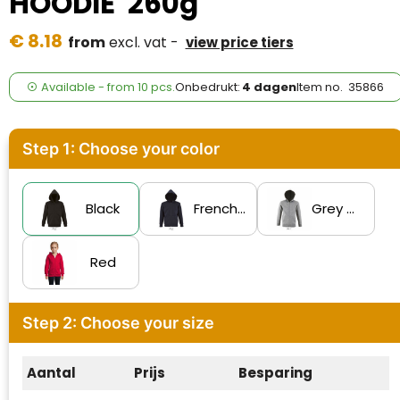
HOODIE 260g
Case Logic
€ 8.18
from
excl. vat -
view price tiers
Fresh 'n Rebel
GolfOriginals
Available
-
from
10 pcs.
Onbedrukt:
4 dagen
Item no.
35866
James Harvest
Step 1: Choose your color
Kingcap
Mepal
Black
French Navy
Grey Melange 2
Moleskine
Red
MyKit
Step 2: Choose your size
Ocean Bottle
Parker
Aantal
Prijs
Besparing