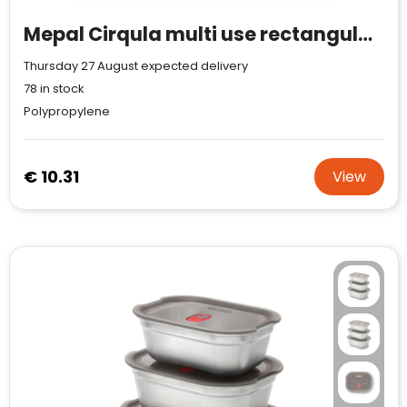
Mepal Cirqula multi use rectangular bowl 2 L lunchbox
Thursday 27 August expected delivery
78
in stock
Polypropylene
€ 10.31
View