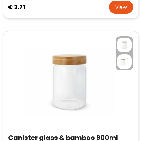
€ 3.71
View
Canister glass & bamboo 900ml