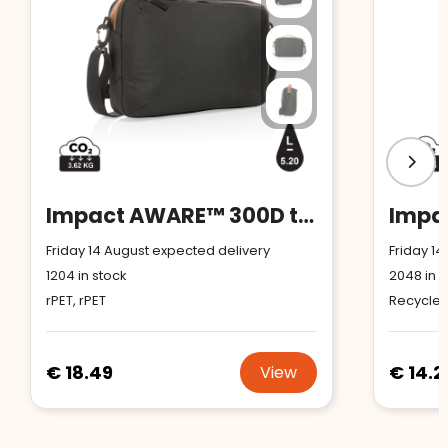
Impact AWARE™ 300D two tone deluxe 15.6" laptop bag
Friday 14 August expected delivery
Friday 14
1204
in stock
2048
in s
rPET, rPET
Recycled
€ 18.49
€ 14.2
View