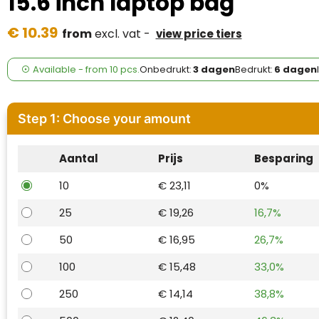
15.6 inch laptop bag
Case Logic
€ 10.39
from
excl. vat -
view price tiers
Fresh 'n Rebel
GolfOriginals
Available
-
from
10 pcs.
Onbedrukt:
3 dagen
Bedrukt:
6 dagen
James Harvest
Step 1: Choose your amount
Kingcap
Aantal
Prijs
Besparing
Mepal
10
€ 23,11
0%
Moleskine
25
€ 19,26
16,7%
MyKit
50
€ 16,95
26,7%
Ocean Bottle
100
€ 15,48
33,0%
250
€ 14,14
38,8%
Parker