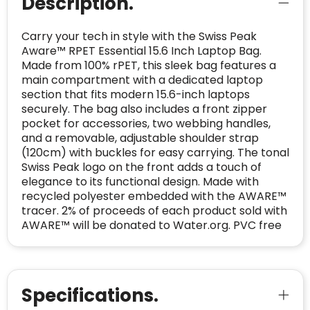
Description.
Geldig SSL-certificaat
veiligheidsprotocol, kunnen Trustindex-
Bedrijfsnaam
:
Linkkado
certificaat verkrijgen. Zoekt u bij het winkelen
Spam
E-mail is spamvrij
Carry your tech in style with the Swiss Peak
naar de certificaten van Trustindex en koopt u
Aware™ RPET Essential 15.6 Inch Laptop Bag.
Domein
:
linkkado.be
met vertrouwen!
Made from 100% rPET, this sleek bag features a
Meer informatie
»
Oprichting van de
2026
main compartment with a dedicated laptop
onderneming
:
section that fits modern 15.6-inch laptops
Voor bedrijven
securely. The bag also includes a front zipper
Bouwt u vertrouwen op en verhoogt u uw
Aantal werknemers
:
1-10
pocket for accessories, two webbing handles,
verkoop met de Trustindex-certificaat.
and a removable, adjustable shoulder strap
Meer informatie
»
Trustindex-certificaat
2026-04-22
(120cm) with buckles for easy carrying. The tonal
starten
:
Swiss Peak logo on the front adds a touch of
elegance to its functional design. Made with
recycled polyester embedded with the AWARE™
tracer. 2% of proceeds of each product sold with
AWARE™ will be donated to Water.org. PVC free
Specifications.