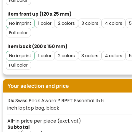
Full color
item front up (120 x 25 mm)
No imprint
1
2
3
4
5
Full color
item back (200 x 150 mm)
No imprint
1
2
3
4
5
Full color
Your selection and price
10x Swiss Peak Aware™ RPET Essential 15.6
inch laptop bag, black
Klantenbeoordelingen laten zien hoe een
All-in price per piece
(excl. vat)
website in het algemeen aan de behoeften
Subtotal
van klanten voldoet.