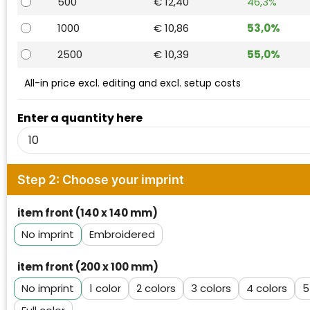
500
€ 12,40
46,3%
Waterman
1000
€ 10,86
53,0%
2500
€ 10,39
55,0%
All-in price excl. editing and excl. setup costs
Enter a quantity here
Step 2: Choose your imprint
item front (140 x 140 mm)
No imprint
Embroidered
item front (200 x 100 mm)
No imprint
1
2
3
4
5