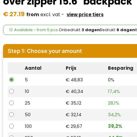
over zipper 15.6" backpack
Case Logic
€ 27.19
from
excl. vat -
view price tiers
Fresh 'n Rebel
GolfOriginals
Available
-
from
5 pcs.
Onbedrukt:
3 dagen
Bedrukt:
6 dagen
I
James Harvest
Step 1: Choose your amount
Kingcap
Aantal
Prijs
Besparing
Mepal
5
€ 48,83
0%
Moleskine
10
€ 40,34
17,4%
MyKit
25
€ 35,12
28,1%
Ocean Bottle
50
€ 32,14
34,2%
100
€ 29,67
39,2%
Parker