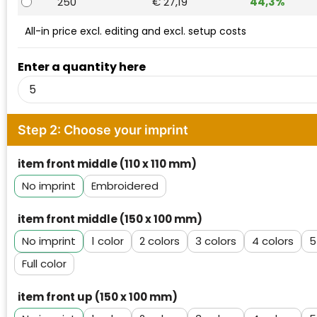
250
€ 27,19
44,3%
Waterman
All-in price excl. editing and excl. setup costs
Enter a quantity here
Step 2: Choose your imprint
item front middle (110 x 110 mm)
No imprint
Embroidered
item front middle (150 x 100 mm)
No imprint
1
2
3
4
5
Full color
item front up (150 x 100 mm)