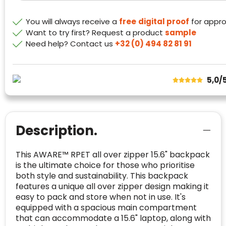
Safe Browsing:
geen probleem
E-
mia@linkkado.be
Geverifieerd
You will always receive a
free
digital proof
for appro
gedetecteerd
mailadres
:
Want to try first? Request a product
sample
Websites die consequent een hoog niveau
Blacklist
Need help? Contact us
+32 (0) 494 82 81 91
Geen site op de zwarte lijst
van klanttevredenheid handhaven en
BEDRIJFSGEGEVENS
voldoen aan een hoog niveau van
Geldig SSL-certificaat
veiligheidsprotocol, kunnen Trustindex-
Bedrijfsnaam
:
Linkkado
certificaat verkrijgen. Zoekt u bij het winkelen
5,0/
Spam
E-mail is spamvrij
naar de certificaten van Trustindex en koopt u
Domein
:
linkkado.be
met vertrouwen!
Meer informatie
»
Oprichting van de
2026
onderneming
:
Description.
Voor bedrijven
Bouwt u vertrouwen op en verhoogt u uw
Aantal werknemers
:
1-10
This AWARE™ RPET all over zipper 15.6" backpack
verkoop met de Trustindex-certificaat.
is the ultimate choice for those who prioritise
Meer informatie
»
Trustindex-certificaat
2026-04-22
both style and sustainability. This backpack
starten
:
features a unique all over zipper design making it
easy to pack and store when not in use. It's
equipped with a spacious main compartment
that can accommodate a 15.6" laptop, along with