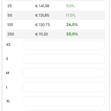
Waterman
25
€ 141,38
11,0%
50
€ 131,85
17,0%
100
€ 120,73
24,0%
250
€ 111,20
30,0%
XS
S
M
L
XL