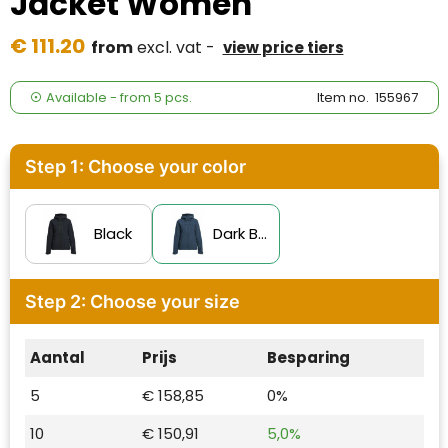
Jacket Women
Case Logic
€ 111.20
from
excl. vat -
view price tiers
Fresh 'n Rebel
GolfOriginals
Available
-
from
5 pcs.
Item no.
155967
James Harvest
Step 1: Choose your color
Kingcap
Mepal
Black
Dark Blue
Moleskine
Step 2: Choose your size
MyKit
Aantal
Prijs
Besparing
Ocean Bottle
5
€ 158,85
0%
Parker
10
€ 150,91
5,0%