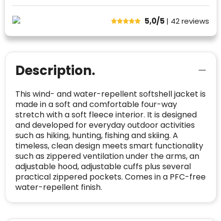
de verschillende platforms geaccepteerd en
Trustindex heeft de contactgegevens van de
meegeteld in de scores.
website en de bedrijfsgegevens
5,0/5
| 42
reviews
onafhankelijk geverifieerd.
CONTACTGEGEVENS
Trustindex controleert websites voortdurend
op veiligheidsproblemen.
Telefoonnummer
:
+32 479 88 00 36
Geverifieerd
Description.
Safe Browsing:
geen probleem
E-
mia@linkkado.be
Geverifieerd
gedetecteerd
This wind- and water-repellent softshell jacket is
mailadres
:
Websites die consequent een hoog niveau
made in a soft and comfortable four-way
Blacklist
Geen site op de zwarte lijst
van klanttevredenheid handhaven en
stretch with a soft fleece interior. It is designed
BEDRIJFSGEGEVENS
voldoen aan een hoog niveau van
and developed for everyday outdoor activities
Geldig SSL-certificaat
veiligheidsprotocol, kunnen Trustindex-
such as hiking, hunting, fishing and skiing. A
Bedrijfsnaam
:
Linkkado
certificaat verkrijgen. Zoekt u bij het winkelen
timeless, clean design meets smart functionality
Spam
E-mail is spamvrij
naar de certificaten van Trustindex en koopt u
such as zippered ventilation under the arms, an
Domein
:
linkkado.be
met vertrouwen!
adjustable hood, adjustable cuffs plus several
Meer informatie
»
practical zippered pockets. Comes in a PFC-free
Oprichting van de
2026
water-repellent finish.
onderneming
:
Voor bedrijven
Bouwt u vertrouwen op en verhoogt u uw
Aantal werknemers
:
1-10
verkoop met de Trustindex-certificaat.