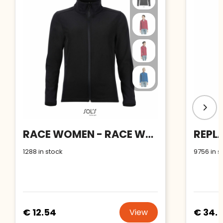
RACE WOMEN - RACE WOMEN SOFTSHELL ZIP
1288
in stock
9756
in s
€ 12.54
€ 34.
View