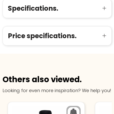
Meer informatie
»
Trustindex-certificaat
2026-04-22
Specifications.
starten
:
Price specifications.
Others also viewed.
Looking for even more inspiration? We help you!