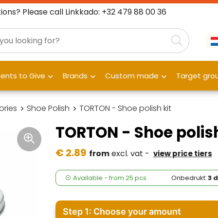
ions? Please call Linkkado: +32 479 88 00 36
nts to Give
Brands
Custom made
Target gro
ories
Shoe Polish
TORTON - Shoe polish kit
TORTON - Shoe polish
€ 2.89
from
excl. vat -
view price tiers
Available
-
from
25 pcs.
Onbedrukt:
3 
Step 1: Choose your amount