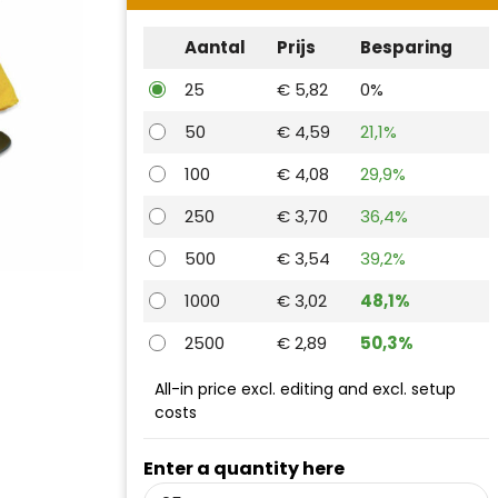
Aantal
Prijs
Besparing
25
€ 5,82
0%
50
€ 4,59
21,1%
100
€ 4,08
29,9%
250
€ 3,70
36,4%
500
€ 3,54
39,2%
1000
€ 3,02
48,1%
2500
€ 2,89
50,3%
All-in price excl. editing and excl. setup
costs
Enter a quantity here