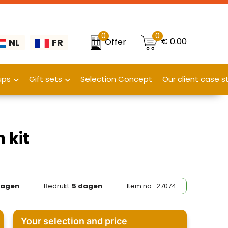
0
0
€ 0.00
Offer
NL
FR
ups
Gift sets
Selection Concept
Our client case s
 kit
dagen
Bedrukt:
5 dagen
Item no.
27074
Your selection and price