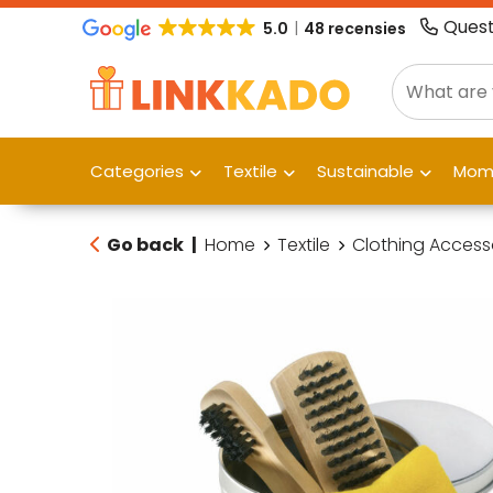
Quest
5.0
48 recensies
Categories
Textile
Sustainable
Mome
Go back
|
Home
Textile
Clothing Access