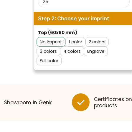
Step 2: Choose your imprint
Top (60x60 mm)
No imprint
1
2
3
4
Engrave
Full color
Klantenbeoordelingen laten zien
hoe een website in het
algemeen aan de behoeften
van klanten voldoet.
Certificates on
Showroom in Genk
Trustindex werkt samen met 137
products
beoordelingsplatforms om
Trustindex meet voortdurend de
websitebezoekers toegang te
klanttevredenheid op basis van
geven tot echte, geverifieerde
beoordelingen. Minder dan 1%
beoordelingen op één plaats.
van de ondervraagde klanten