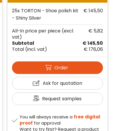
25x TORTON - Shoe polish kit
€ 145,50
- Shiny Silver
All-in price per piece
(excl.
€ 5,82
vat)
Subtotal
€ 145,50
Total
(incl. vat)
€ 176,06
Order
Ask for quotation
Request samples
You will always receive a
free
digital
proof
for approval
Want to try first? Request a product