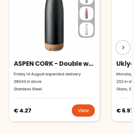
ASPEN CORK - Double wall bottle 500 ml
Friday 14 August expected delivery
Monday 1
38043
in stock
202
in st
Stainless Steel
Glass, Si
€ 4.27
€ 6.97
View