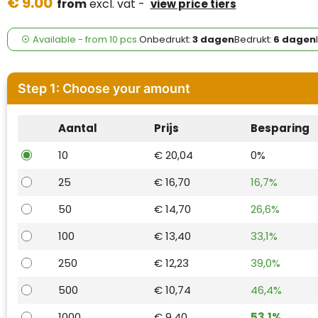
€ 9.00
Case Logic
from
excl. vat -
view price tiers
Fresh 'n Rebel
Available
-
from
10 pcs.
Onbedrukt:
3 dagen
Bedrukt:
6 dagen
GolfOriginals
Step 1: Choose your amount
James Harvest
Aantal
Prijs
Besparing
Kingcap
10
€ 20,04
0%
Mepal
25
€ 16,70
16,7%
Moleskine
50
€ 14,70
26,6%
MyKit
100
€ 13,40
33,1%
250
€ 12,23
39,0%
Ocean Bottle
500
€ 10,74
46,4%
Parker
1000
€ 9,40
53,1%