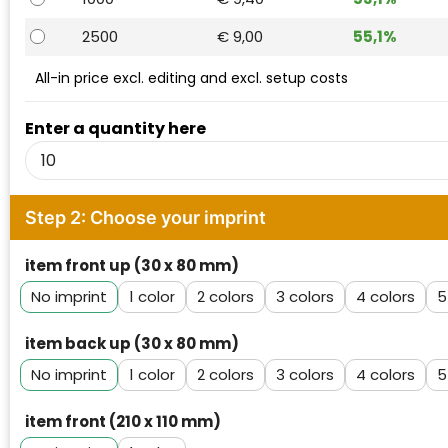
Waterman
2500
€ 9,00
55,1%
All-in price excl. editing and excl. setup costs
Enter a quantity here
Step 2: Choose your imprint
item front up (30 x 80 mm)
No imprint
1
2
3
4
5
item back up (30 x 80 mm)
No imprint
1
2
3
4
5
item front (210 x 110 mm)