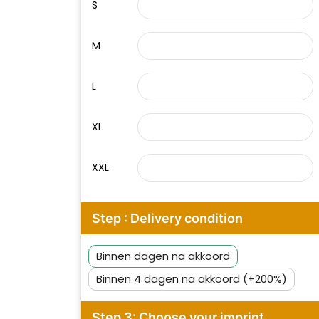
S
M
L
XL
XXL
Step : Delivery condition
Binnen dagen na akkoord
Binnen 4 dagen na akkoord (+200%)
Step 3: Choose your imprint