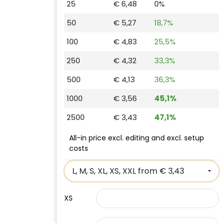
25
€ 6,48
0%
50
€ 5,27
18,7%
100
€ 4,83
25,5%
250
€ 4,32
33,3%
500
€ 4,13
36,3%
1000
€ 3,56
45,1%
2500
€ 3,43
47,1%
All-in price excl. editing and excl. setup
costs
XS