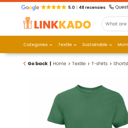
Quest
5.0
48 recensies
Categories
Textile
Sustainable
Mome
Go back
|
Home
Textile
T-shirts
Shorts