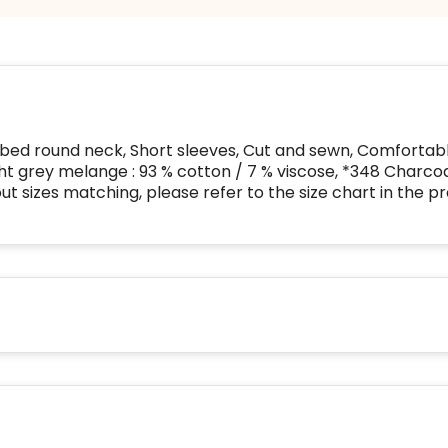
starten
:
22
bed round neck, Short sleeves, Cut and sewn, Comfortable
t grey melange : 93 % cotton / 7 % viscose, *348 Charco
t sizes matching, please refer to the size chart in the p