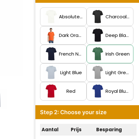
Absolute White
Charcoal Melange
Dark Orange
Deep Black
French Navy
Irish Green
Light Blue
Light Grey Melange
Red
Royal Blue 2
Step 2: Choose your size
Aantal
Prijs
Besparing