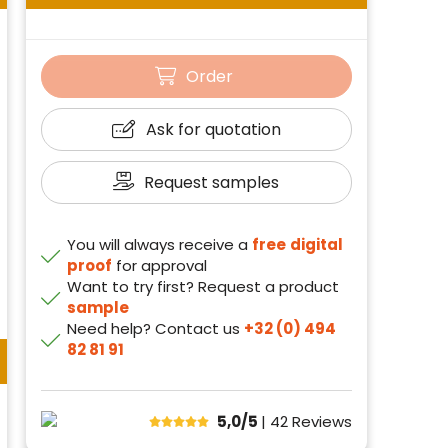
Order
Ask for quotation
Request samples
You will always receive a
free
digital
proof
for approval
Want to try first? Request a product
sample
Need help? Contact us
+32 (0) 494
82 81 91
5,0/5
| 42
Reviews