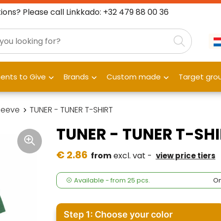
ions? Please call Linkkado: +32 479 88 00 36
nts to Give
Brands
Custom made
Target gro
leeve
TUNER - TUNER T-SHIRT
TUNER - TUNER T-SH
€ 2.86
from
excl. vat -
view price tiers
Available
-
from
25 pcs.
On
Step 1: Choose your color