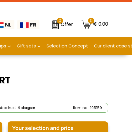
0
0
€ 0.00
Offer
NL
FR
ups
Gift sets
Selection Concept
Our client case s
IRT
bedrukt:
4 dagen
Item no.
195159
Your selection and price