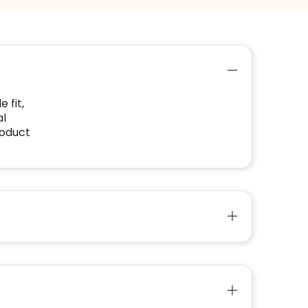
 fit,
al
roduct