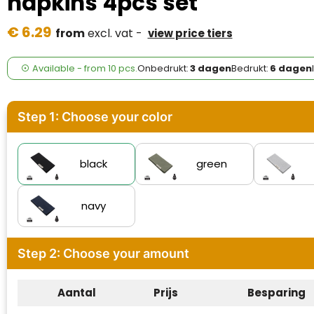
napkins 4pcs set
Case Logic
€ 6.29
from
excl. vat -
view price tiers
Fresh 'n Rebel
GolfOriginals
Available
-
from
10 pcs.
Onbedrukt:
3 dagen
Bedrukt:
6 dagen
James Harvest
Step 1: Choose your color
Kingcap
Mepal
black
green
Moleskine
navy
MyKit
Step 2: Choose your amount
Ocean Bottle
Parker
Aantal
Prijs
Besparing