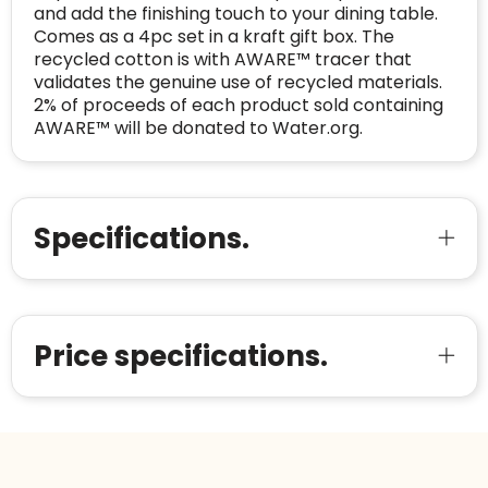
Oprichting van de
2026
and add the finishing touch to your dining table.
onderneming
:
Comes as a 4pc set in a kraft gift box. The
Voor bedrijven
recycled cotton is with AWARE™ tracer that
Bouwt u vertrouwen op en verhoogt u uw
Aantal werknemers
:
1-10
validates the genuine use of recycled materials.
verkoop met de Trustindex-certificaat.
2% of proceeds of each product sold containing
Meer informatie
»
Trustindex-certificaat
2026-04-22
AWARE™ will be donated to Water.org.
starten
:
Specifications.
Price specifications.