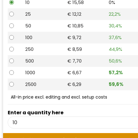
10
€ 15,58
0%
Waterman
25
€ 12,12
22,2%
50
€ 10,85
30,4%
100
€ 9,72
37,6%
250
€ 8,59
44,9%
500
€ 7,70
50,6%
1000
€ 6,67
57,2%
2500
€ 6,29
59,6%
All-in price excl. editing and excl. setup costs
Enter a quantity here