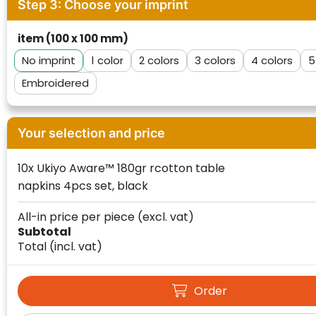
Step 3: Choose your imprint
item (100 x 100 mm)
No imprint
1
2
3
4
5
Embroidered
Your selection and price
10x Ukiyo Aware™ 180gr rcotton table
napkins 4pcs set, black
Klantenbeoordelingen laten zien hoe een
All-in price per piece
(excl. vat)
website in het algemeen aan de behoeften
Subtotal
van klanten voldoet.
Total
(incl. vat)
Trustindex werkt samen met 137
beoordelingsplatforms om
websitebezoekers toegang te geven tot
Order
Trustindex meet voortdurend de
echte, geverifieerde beoordelingen op één
klanttevredenheid op basis van