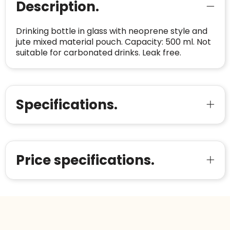
Oprichting van de
2026
Description.
onderneming
:
Voor bedrijven
Bouwt u vertrouwen op en verhoogt u uw
Drinking bottle in glass with neoprene style and
Aantal werknemers
:
1-10
verkoop met de Trustindex-certificaat.
jute mixed material pouch. Capacity: 500 ml. Not
Meer informatie
»
Trustindex-certificaat
2026-04-22
suitable for carbonated drinks. Leak free.
starten
:
Specifications.
Price specifications.