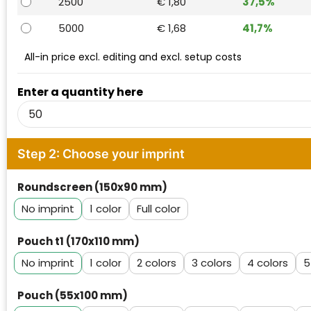
2500
€ 1,80
37,5%
Waterman
5000
€ 1,68
41,7%
All-in price excl. editing and excl. setup costs
Enter a quantity here
Step 2: Choose your imprint
Roundscreen (150x90 mm)
No imprint
1
Full color
Pouch t1 (170x110 mm)
No imprint
1
2
3
4
5
Pouch (55x100 mm)