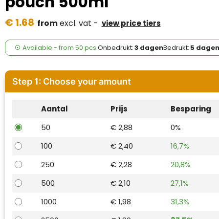
pouch 500ml
Case Logic
€ 1.68
from
excl. vat -
view price tiers
Fresh 'n Rebel
GolfOriginals
Available
-
from
50 pcs.
Onbedrukt:
3 dagen
Bedrukt:
5 dage
James Harvest
Step 1: Choose your amount
Kingcap
Aantal
Prijs
Besparing
Mepal
50
€ 2,88
0%
Moleskine
100
€ 2,40
16,7%
MyKit
250
€ 2,28
20,8%
Ocean Bottle
500
€ 2,10
27,1%
1000
€ 1,98
31,3%
Parker