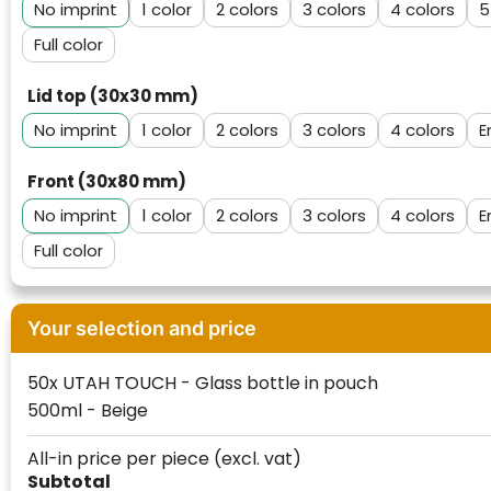
No imprint
1
2
3
4
5
Full color
Lid top (30x30 mm)
No imprint
1
2
3
4
E
Front (30x80 mm)
No imprint
1
2
3
4
E
Full color
Klantenbeoordelingen laten zien hoe een
Your selection and price
website in het algemeen aan de behoeften
van klanten voldoet.
50x UTAH TOUCH - Glass bottle in pouch
Trustindex werkt samen met 137
500ml - Beige
beoordelingsplatforms om
websitebezoekers toegang te geven tot
Trustindex meet voortdurend de
All-in price per piece
(excl. vat)
echte, geverifieerde beoordelingen op één
klanttevredenheid op basis van
Subtotal
plaats.