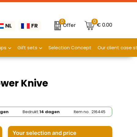
0
0
€ 0.00
Offer
NL
FR
ups
Gift sets
Selection Concept
Our client case s
ower Knive
agen
Bedrukt:
14 dagen
Item no.
216445
Your selection and price