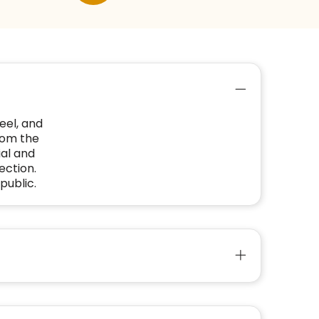
eel, and
from the
ial and
ection.
public.