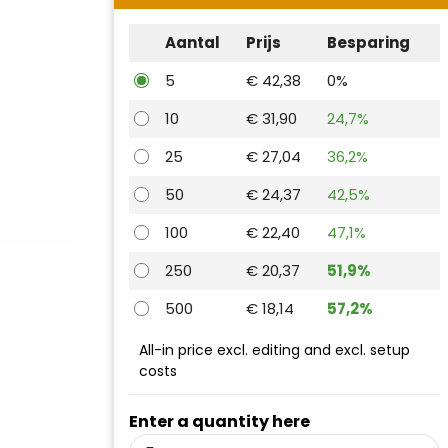
Aantal
Prijs
Besparing
5
€ 42,38
0%
10
€ 31,90
24,7%
25
€ 27,04
36,2%
50
€ 24,37
42,5%
100
€ 22,40
47,1%
250
€ 20,37
51,9%
500
€ 18,14
57,2%
All-in price excl. editing and excl. setup
costs
Enter a quantity here