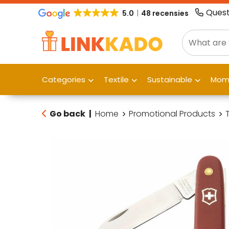
Quest
5.0
48 recensies
Categories
Textile
Sustainable
Mome
Go back
|
Home
Promotional Products