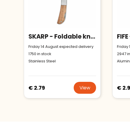
SKARP - Foldable knife in acacia wood
Friday 14 August expected delivery
Friday
1750
in stock
2947
in
Stainless Steel
Alumi
€ 2.79
€ 2.
View