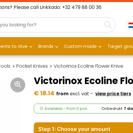
ions? Please call Linkkado: +32 479 88 00 36
nts to Give
Brands
Custom made
Target gro
Tools
Pocket Knives
Victorinox Ecoline Flower Knive
Victorinox Ecoline Fl
€ 18.14
from
excl. vat -
view price tiers
Available
-
from
5 pcs.
Onbedrukt:
7 d
Step 1: Choose your amount