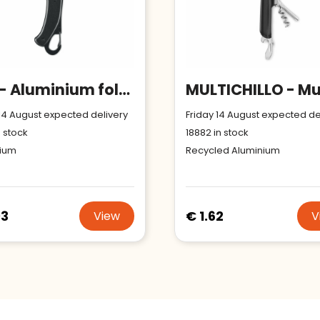
FIFE - Aluminium foldable knife
 14 August expected delivery
Friday 14 August expected de
 stock
18882
in stock
nium
Recycled Aluminium
93
€ 1.62
View
V