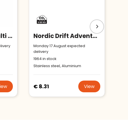
MULTICHILLO - Multi tool pocket knife
Nordic Drift Adventure Folding knife
livery
Monday 17 August expected
delivery
1964
in stock
Stainless steel, Aluminium
€ 8.31
iew
View