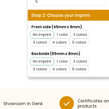
Step 2: Choose your imprint
Front side (45mm x 8mm)
No imprint
1
2
3
4
5
Backside (55mm x 8mm)
No imprint
1
2
3
4
5
Klantenbeoordelingen laten zien
hoe een website in het
algemeen aan de behoeften
van klanten voldoet.
Certificates on
Showroom in Genk
Trustindex werkt samen met 137
products