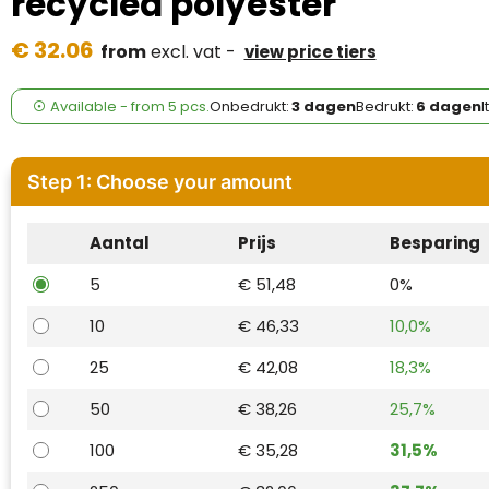
recycled polyester
Case Logic
€ 32.06
from
excl. vat -
view price tiers
Fresh 'n Rebel
GolfOriginals
Available
-
from
5 pcs.
Onbedrukt:
3 dagen
Bedrukt:
6 dagen
I
James Harvest
Step 1: Choose your amount
Kingcap
Aantal
Prijs
Besparing
Mepal
5
€ 51,48
0%
Moleskine
10
€ 46,33
10,0%
MyKit
25
€ 42,08
18,3%
Ocean Bottle
50
€ 38,26
25,7%
100
€ 35,28
31,5%
Parker