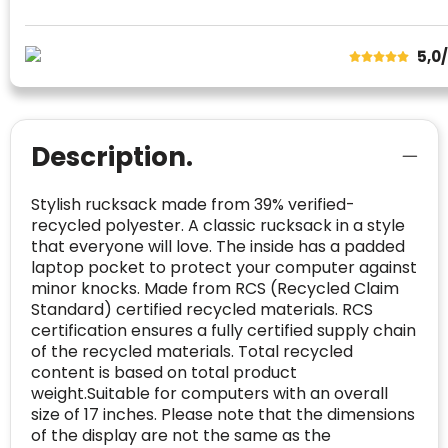
probleem.
bewezen is dat ze spamvrij zijn worden door
de verschillende platforms geaccepteerd en
Trustindex heeft de contactgegevens van de
5,0
meegeteld in de scores.
website en de bedrijfsgegevens
onafhankelijk geverifieerd.
CONTACTGEGEVENS
Trustindex controleert websites voortdurend
Description.
op veiligheidsproblemen.
Telefoonnummer
:
+32 479 88 00 36
Geverifieerd
Safe Browsing:
geen probleem
Stylish rucksack made from 39% verified-
E-
mia@linkkado.be
Geverifieerd
gedetecteerd
recycled polyester. A classic rucksack in a style
mailadres
:
that everyone will love. The inside has a padded
Websites die consequent een hoog niveau
Blacklist
Geen site op de zwarte lijst
laptop pocket to protect your computer against
van klanttevredenheid handhaven en
BEDRIJFSGEGEVENS
minor knocks. Made from RCS (Recycled Claim
voldoen aan een hoog niveau van
Geldig SSL-certificaat
Standard) certified recycled materials. RCS
veiligheidsprotocol, kunnen Trustindex-
Bedrijfsnaam
:
Linkkado
certification ensures a fully certified supply chain
certificaat verkrijgen. Zoekt u bij het winkelen
Spam
E-mail is spamvrij
of the recycled materials. Total recycled
naar de certificaten van Trustindex en koopt u
Domein
:
linkkado.be
content is based on total product
met vertrouwen!
weight.Suitable for computers with an overall
Meer informatie
»
Oprichting van de
2026
size of 17 inches. Please note that the dimensions
onderneming
:
of the display are not the same as the
Voor bedrijven