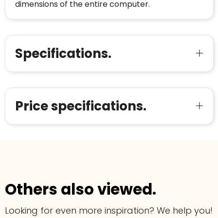
dimensions of the entire computer.
Bouwt u vertrouwen op en verhoogt u uw
Aantal werknemers
:
1-10
verkoop met de Trustindex-certificaat.
Meer informatie
»
Trustindex-certificaat
2026-04-22
starten
:
Specifications.
Price specifications.
Others also viewed.
Looking for even more inspiration? We help you!