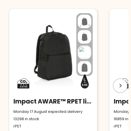
Impact AWARE™ RPET lightweight backpack
Monday 17 August expected delivery
Monday 1
13298
in stock
16859
in 
rPET
rPET