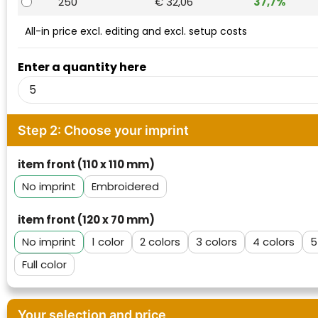
250
€ 32,06
37,7%
Waterman
All-in price excl. editing and excl. setup costs
Enter a quantity here
Step 2: Choose your imprint
item front (110 x 110 mm)
No imprint
Embroidered
item front (120 x 70 mm)
No imprint
1
2
3
4
5
Full color
Your selection and price