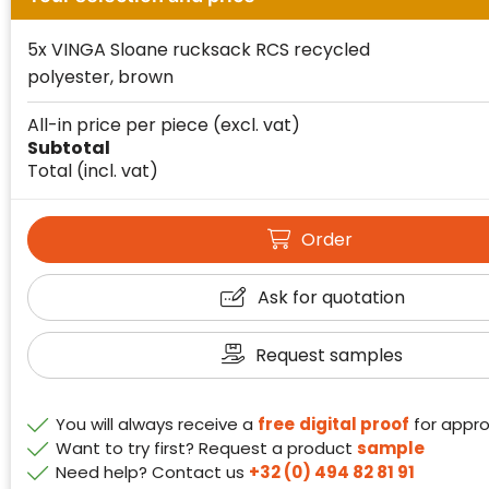
5x VINGA Sloane rucksack RCS recycled
polyester, brown
All-in price per piece
(excl. vat)
Subtotal
Total
(incl. vat)
Order
Klantenbeoordelingen laten zien hoe een
website in het algemeen aan de behoeften
Ask for quotation
van klanten voldoet.
Trustindex werkt samen met 137
Request samples
beoordelingsplatforms om
websitebezoekers toegang te geven tot
Trustindex meet voortdurend de
echte, geverifieerde beoordelingen op één
klanttevredenheid op basis van
You will always receive a
free
digital proof
for appro
plaats.
beoordelingen. Minder dan 1% van de
Want to try first? Request a product
sample
Alleen beoordelingen die voldoen aan de
ondervraagde klanten meldde een
Need help? Contact us
+32 (0) 494 82 81 91
richtlijnen van Trustindex en waarvan