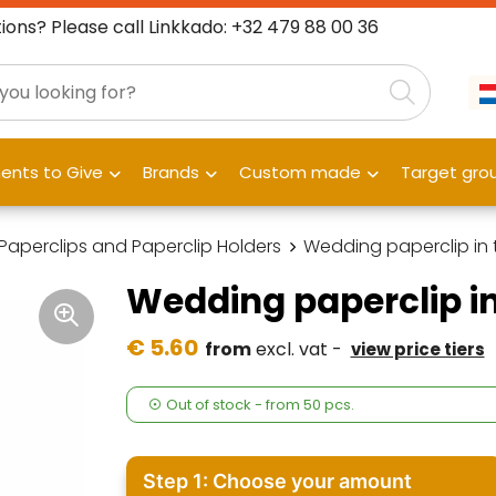
ions? Please call Linkkado: +32 479 88 00 36
nts to Give
Brands
Custom made
Target gro
Paperclips and Paperclip Holders
Wedding paperclip in 
Wedding paperclip in
€ 5.60
from
excl. vat -
view price tiers
Out of stock -
from
50 pcs.
Step 1: Choose your amount