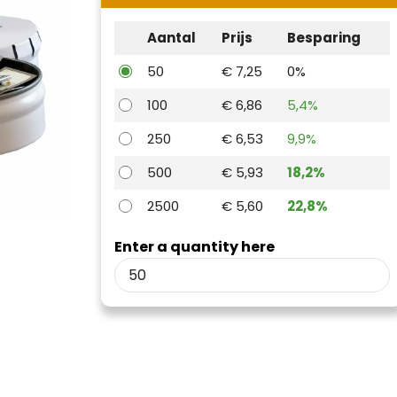
Aantal
Prijs
Besparing
50
€ 7,25
0%
100
€ 6,86
5,4%
250
€ 6,53
9,9%
500
€ 5,93
18,2%
2500
€ 5,60
22,8%
Enter a quantity here