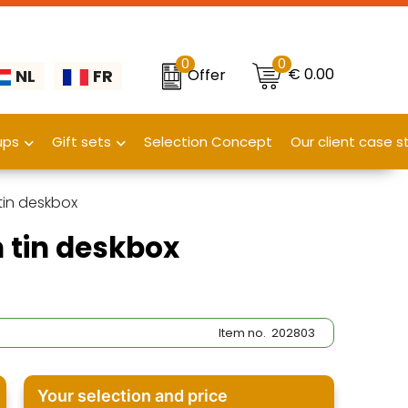
0
0
€ 0.00
Offer
NL
FR
ups
Gift sets
Selection Concept
Our client case s
tin deskbox
 tin deskbox
Item no.
202803
Your selection and price