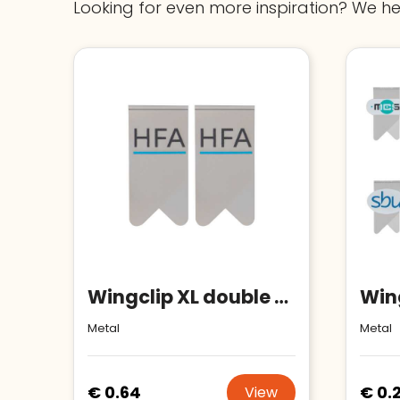
Looking for even more inspiration? We he
Wingclip XL double sided
Metal
Metal
€ 0.64
€ 0.
View