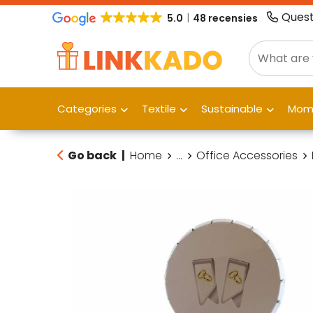
Quest
5.0
48 recensies
Categories
Textile
Sustainable
Mome
Go back
|
Home
...
Office Accessories