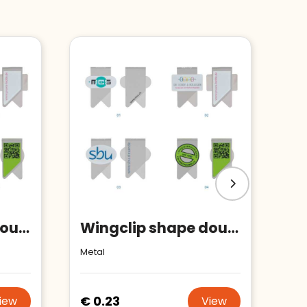
Wingclip shape double sided 02
Wingclip shape double sided 04
Metal
€ 0.23
iew
View