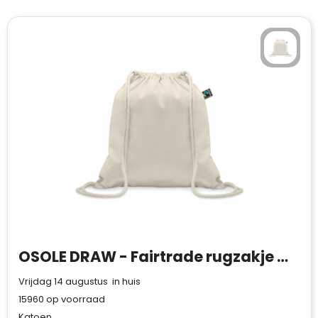
OSOLE DRAW - Fairtrade rugzakje met koord
Vrijdag 14 augustus in huis
15960
op voorraad
Klantenbeoordelingen laten zien hoe een
website in het algemeen aan de behoeften
Katoen