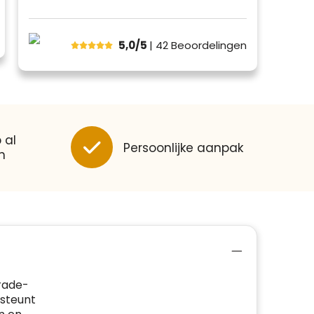
5,0/5
| 42
Beoordelingen
 al
Persoonlijke aanpak
n
trade-
rsteunt