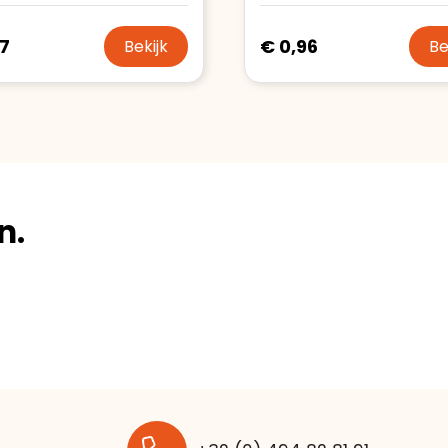
47
€ 0,96
Bekijk
Be
n.