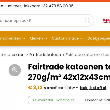
n? Bel met Linkkado: +32 479 88 00 36
fmomenten
Merken
Custom made
Doelgroepe
e materialen
Fairtrade katoen
Fairtrade katoenen ta
Fairtrade katoenen t
270g/m² 42x12x43c
€ 3,12
vanaf
excl. btw -
bekijk staffel
Leverbaar
-
vanaf
25 st.
Onbedrukt:
3 d