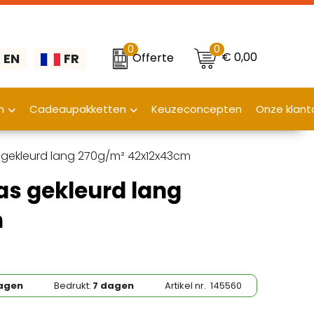
0
0
€ 0,00
Offerte
EN
FR
n
Cadeaupakketten
Keuzeconcepten
Onze klant
s gekleurd lang 270g/m² 42x12x43cm
as gekleurd lang
m
agen
Bedrukt:
7 dagen
Artikel nr.
145560