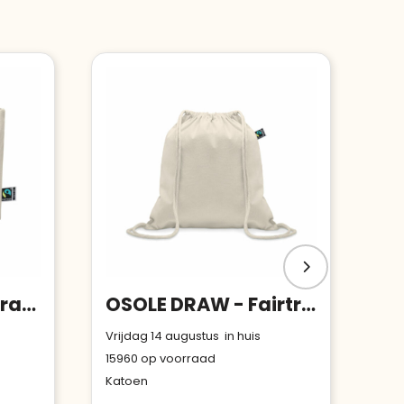
OSOLE COS - Fairtrade toilettas 180 gr/m²
OSOLE DRAW - Fairtrade rugzakje met koord
Vrijdag 14 augustus in huis
15960
op voorraad
Katoen