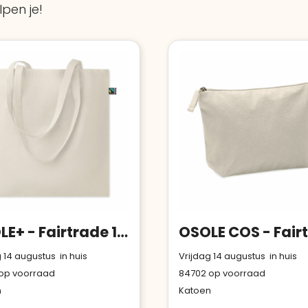
pen je!
onderneming
Voor bedrijven
:
Bouwt u vertrouwen op en
Aantal werknemers
:
1-10
verhoogt u uw verkoop met de
Trustindex-certificaat.
Trustindex-certificaat
2026-04-
Meer informatie
»
starten
:
22
OSOLE+ - Fairtrade 180gr/m² katoenen tas
 14 augustus in huis
Vrijdag 14 augustus in huis
op voorraad
84702
op voorraad
n
Katoen