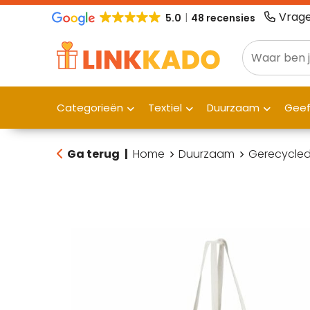
Vrage
5.0
48 recensies
Categorieën
Textiel
Duurzaam
Gee
Ga terug
|
Home
Duurzaam
Gerecycled