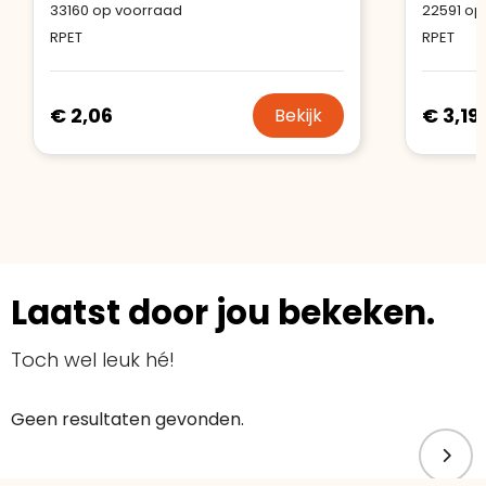
33160
op voorraad
22591
op
RPET
RPET
€ 2,06
€ 3,19
Bekijk
Laatst door jou bekeken.
Toch wel leuk hé!
Geen resultaten gevonden.