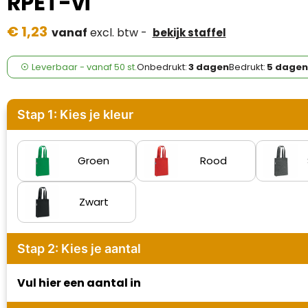
RPET-vi
Case Logic
€ 1,23
vanaf
excl. btw -
bekijk staffel
Fresh 'n Rebel
GolfOriginals
Leverbaar
-
vanaf
50 st.
Onbedrukt:
3 dagen
Bedrukt:
5 dagen
James Harvest
Stap 1: Kies je kleur
Kingcap
Mepal
Groen
Rood
Moleskine
Zwart
MyKit
Stap 2: Kies je aantal
Ocean Bottle
Vul hier een aantal in
Parker