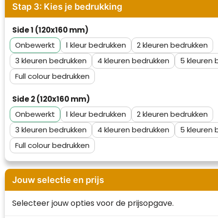
Stap 3: Kies je bedrukking
Waterman
Side 1 (120x160 mm)
Onbewerkt
1
2
3
4
5
Full colour
Side 2 (120x160 mm)
Onbewerkt
1
2
3
4
5
Full colour
Jouw selectie en prijs
Selecteer jouw opties voor de prijsopgave.