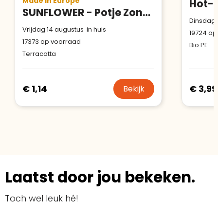
Made in Europe
SUNFLOWER - Potje Zonnebloem
Dinsdag 
Vrijdag 14 augustus in huis
19724
op
17373
op voorraad
Bio PE
Terracotta
€ 1,14
€ 3,99
Bekijk
Laatst door jou bekeken.
Toch wel leuk hé!