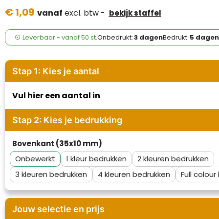
Case Logic
€ 1,09
vanaf
excl. btw -
bekijk staffel
Fresh 'n Rebel
Leverbaar
-
vanaf
50 st.
Onbedrukt:
3 dagen
Bedrukt:
5 dagen
GolfOriginals
James Harvest
Stap 1: Kies je aantal
Kingcap
Vul hier een aantal in
Mepal
Stap 2: Kies je bedrukking
Moleskine
Bovenkant (35x10 mm)
Onbewerkt
1
2
MyKit
3
4
Full colour
Ocean Bottle
Parker
Jouw selectie en prijs