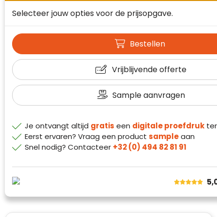
Waterman
Selecteer jouw opties voor de prijsopgave.
Bestellen
Vrijblijvende offerte
Sample aanvragen
Je ontvangt altijd
gratis
een
digitale proefdruk
ter
Eerst ervaren? Vraag een product
sample
aan
Snel nodig? Contacteer
+32 (0) 494 82 81 91
Klantenbeoordelingen laten zien hoe een
website in het algemeen aan de behoeften
van klanten voldoet.
5,
Trustindex werkt samen met 137
beoordelingsplatforms om
websitebezoekers toegang te geven tot
Trustindex meet voortdurend de
echte, geverifieerde beoordelingen op één