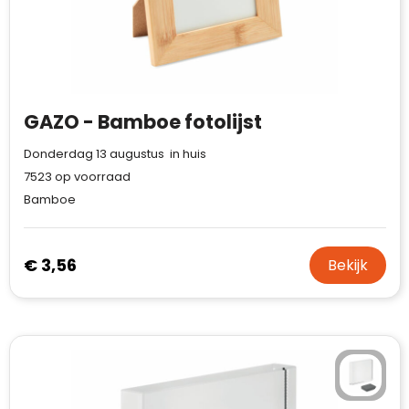
Case Logic
Fresh 'n Rebel
GolfOriginals
GAZO - Bamboe fotolijst
James Harvest
Donderdag 13 augustus in huis
Kingcap
7523
op voorraad
Bamboe
Mepal
Moleskine
€ 3,56
Bekijk
MyKit
Ocean Bottle
Parker