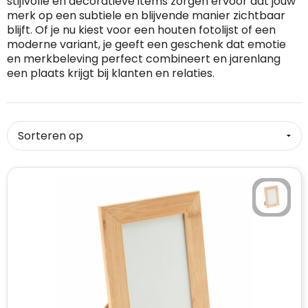
stijlvolle en decoratieve items zorgen ervoor dat jouw
merk op een subtiele en blijvende manier zichtbaar
RFX™
Dag van de Vrijwilliger
Custom medaille
Zorg
Home & Living
blijft. Of je nu kiest voor een houten fotolijst of een
moderne variant, je geeft een geschenk dat emotie
Sportlife®
Dag van de Zorgkundige
Custom deken
Keuken & Horeca
en merkbeleving perfect combineert en jarenlang
een plaats krijgt bij klanten en relaties.
Stanley®
Kerstmis
Custom pet, muts & hoed
Reizen & Onderweg
Swiss Peak
Pasen
Vakantie, Recreatie & Spellen
Custom speelkaarten
Tenson
Custom tas
Sinterklaas
BIC
Valentijn
Custom zomer
Thule
Werelddierendag
Custom paraplu
Philips
Zomer
Custom telefoonaccessoires
Boska