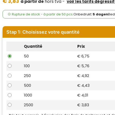
€ 3,83
Case Logic
à partir de
hors tva -
voir les tarifs dégressif
Fresh 'n Rebel
Rupture de stock -
à partir de
50 pcs.
Onbedrukt:
5 dagen
Bedr
GolfOriginals
Stap 1: Choisissez votre quantité
James Harvest
Quantité
Prix
Kingcap
50
€ 6,75
Mepal
100
€ 5,76
Moleskine
250
€ 4,92
MyKit
500
€ 4,43
1000
€ 4,01
Ocean Bottle
2500
€ 3,83
Parker