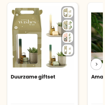
Duurzame giftset
Amary