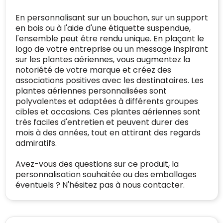
gedetecteerd
mailadres
:
Websites die consequent een hoog niveau
En personnalisant sur un bouchon, sur un support
Blacklist
Geen site op de zwarte lijst
van klanttevredenheid handhaven en
en bois ou à l'aide d'une étiquette suspendue,
BEDRIJFSGEGEVENS
voldoen aan een hoog niveau van
l'ensemble peut être rendu unique. En plaçant le
Geldig SSL-certificaat
veiligheidsprotocol, kunnen Trustindex-
logo de votre entreprise ou un message inspirant
Bedrijfsnaam
:
Linkkado
certificaat verkrijgen. Zoekt u bij het winkelen
sur les plantes aériennes, vous augmentez la
Spam
E-mail is spamvrij
naar de certificaten van Trustindex en koopt u
notoriété de votre marque et créez des
Domein
:
linkkado.be
met vertrouwen!
associations positives avec les destinataires. Les
Meer informatie
»
plantes aériennes personnalisées sont
Oprichting van de
2026
polyvalentes et adaptées à différents groupes
onderneming
:
cibles et occasions. Ces plantes aériennes sont
Voor bedrijven
très faciles d'entretien et peuvent durer des
Bouwt u vertrouwen op en verhoogt u uw
Aantal werknemers
:
1-10
mois à des années, tout en attirant des regards
verkoop met de Trustindex-certificaat.
admiratifs.
Meer informatie
»
Trustindex-certificaat
2026-04-22
starten
:
Avez-vous des questions sur ce produit, la
personnalisation souhaitée ou des emballages
éventuels ? N'hésitez pas à nous contacter.