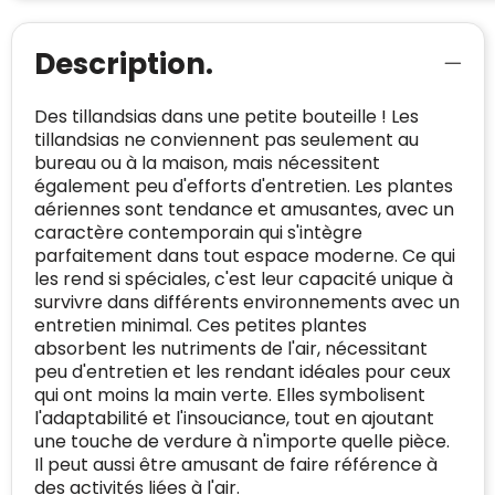
Klantenbeoordelingen laten zien hoe een
website in het algemeen aan de behoeften
Description.
van klanten voldoet.
Trustindex werkt samen met 137
Des tillandsias dans une petite bouteille ! Les
beoordelingsplatforms om
tillandsias ne conviennent pas seulement au
websitebezoekers toegang te geven tot
bureau ou à la maison, mais nécessitent
Trustindex meet voortdurend de
echte, geverifieerde beoordelingen op één
également peu d'efforts d'entretien. Les plantes
klanttevredenheid op basis van
plaats.
aériennes sont tendance et amusantes, avec un
beoordelingen. Minder dan 1% van de
caractère contemporain qui s'intègre
Alleen beoordelingen die voldoen aan de
ondervraagde klanten meldde een
parfaitement dans tout espace moderne. Ce qui
richtlijnen van Trustindex en waarvan
probleem.
les rend si spéciales, c'est leur capacité unique à
bewezen is dat ze spamvrij zijn worden door
survivre dans différents environnements avec un
de verschillende platforms geaccepteerd en
Trustindex heeft de contactgegevens van de
entretien minimal. Ces petites plantes
meegeteld in de scores.
website en de bedrijfsgegevens
absorbent les nutriments de l'air, nécessitant
onafhankelijk geverifieerd.
peu d'entretien et les rendant idéales pour ceux
qui ont moins la main verte. Elles symbolisent
CONTACTGEGEVENS
l'adaptabilité et l'insouciance, tout en ajoutant
Trustindex controleert websites voortdurend
une touche de verdure à n'importe quelle pièce.
op veiligheidsproblemen.
Telefoonnummer
:
+32 479 88 00 36
Geverifieerd
Il peut aussi être amusant de faire référence à
Safe Browsing:
geen probleem
des activités liées à l'air.
E-
mia@linkkado.be
Geverifieerd