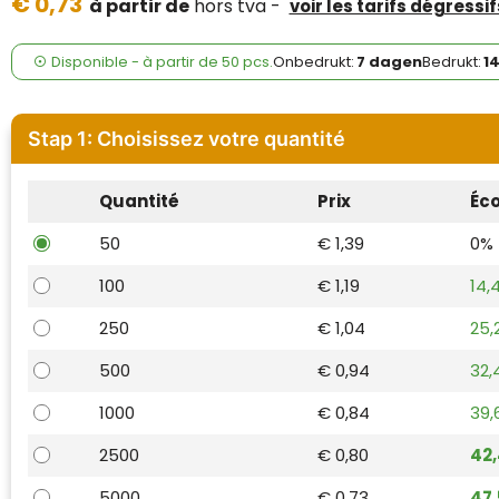
€ 0,73
Case Logic
à partir de
hors tva -
voir les tarifs dégressif
Fresh 'n Rebel
Disponible
-
à partir de
50 pcs.
Onbedrukt:
7 dagen
Bedrukt:
1
GolfOriginals
Stap 1: Choisissez votre quantité
James Harvest
Quantité
Prix
Éc
Kingcap
50
€ 1,39
0%
Mepal
100
€ 1,19
14,
Moleskine
250
€ 1,04
25,
MyKit
500
€ 0,94
32,
1000
€ 0,84
39,
Ocean Bottle
2500
€ 0,80
42
Parker
5000
€ 0,73
47