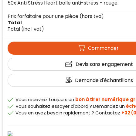
50x Anti Stress Heart balle anti-stress - rouge
Prix forfaitaire pour une pièce
(hors tva)
Total
Total
(incl. vat)
Commander
Klantenbeoordelingen laten zien hoe een
Devis sans engagement
website in het algemeen aan de behoeften
van klanten voldoet.
Trustindex werkt samen met 137
Demande d'échantillons
beoordelingsplatforms om
websitebezoekers toegang te geven tot
Trustindex meet voortdurend de
echte, geverifieerde beoordelingen op één
Vous recevrez toujours un
bon à tirer numérique
gr
klanttevredenheid op basis van
plaats.
Vous souhaitez essayer d'abord ? Demandez un
écha
beoordelingen. Minder dan 1% van de
Vous en avez besoin rapidement ? Contactez
+32 (0
Alleen beoordelingen die voldoen aan de
ondervraagde klanten meldde een
richtlijnen van Trustindex en waarvan
probleem.
bewezen is dat ze spamvrij zijn worden door
de verschillende platforms geaccepteerd en
Trustindex heeft de contactgegevens van de