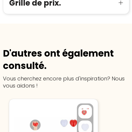
Meer informatie
»
Grille de prix.
Trustindex-certificaat
2026-04-22
starten
:
D'autres ont également
consulté.
Vous cherchez encore plus d'inspiration? Nous
vous aidons !