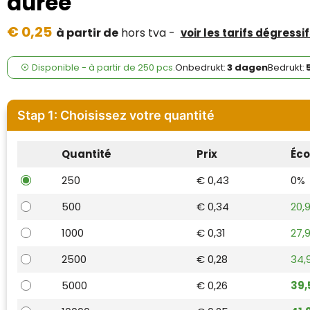
durée
Case Logic
€ 0,25
à partir de
hors tva -
voir les tarifs dégressif
Fresh 'n Rebel
GolfOriginals
Disponible
-
à partir de
250 pcs.
Onbedrukt:
3 dagen
Bedrukt:
James Harvest
Stap 1: Choisissez votre quantité
Kingcap
Quantité
Prix
Éc
Mepal
250
€ 0,43
0%
Moleskine
500
€ 0,34
20,
MyKit
1000
€ 0,31
27,
Ocean Bottle
2500
€ 0,28
34,
5000
€ 0,26
39
Parker