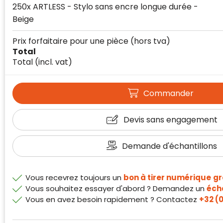
250x ARTLESS - Stylo sans encre longue durée -
Beige
Prix forfaitaire pour une pièce
(hors tva)
Total
Total
(incl. vat)
Klantenbeoordelingen laten zien hoe een
website in het algemeen aan de behoeften
Commander
van klanten voldoet.
Trustindex werkt samen met 137
Devis sans engagement
beoordelingsplatforms om
websitebezoekers toegang te geven tot
Trustindex meet voortdurend de
Demande d'échantillons
echte, geverifieerde beoordelingen op één
klanttevredenheid op basis van
plaats.
beoordelingen. Minder dan 1% van de
Alleen beoordelingen die voldoen aan de
ondervraagde klanten meldde een
Vous recevrez toujours un
bon à tirer numérique
gr
richtlijnen van Trustindex en waarvan
probleem.
Vous souhaitez essayer d'abord ? Demandez un
écha
bewezen is dat ze spamvrij zijn worden door
Vous en avez besoin rapidement ? Contactez
+32 (0
de verschillende platforms geaccepteerd en
Trustindex heeft de contactgegevens van de
meegeteld in de scores.
website en de bedrijfsgegevens