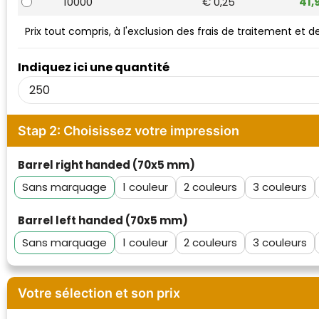
10000
€ 0,25
41,
Waterman
Prix tout compris, à l'exclusion des frais de traitement et 
Indiquez ici une quantité
Stap 2: Choisissez votre impression
Barrel right handed (70x5 mm)
Sans marquage
1
2
3
Barrel left handed (70x5 mm)
Sans marquage
1
2
3
Votre sélection et son prix