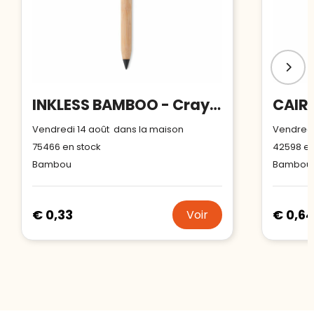
INKLESS BAMBOO - Crayon sans encre longue durée
Vendredi 14 août dans la maison
Vendredi
75466
en stock
42598
en
Bambou
Bambou
€ 0,33
€ 0,6
Voir