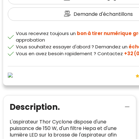
Demande d'échantillons
Vous recevrez toujours un
bon à tirer numérique
gr
approbation
Vous souhaitez essayer d'abord ? Demandez un
écha
Klantenbeoordelingen laten zien hoe een
Vous en avez besoin rapidement ? Contactez
+32 (0
website in het algemeen aan de behoeften
van klanten voldoet.
Trustindex werkt samen met 137
beoordelingsplatforms om
websitebezoekers toegang te geven tot
Trustindex meet voortdurend de
echte, geverifieerde beoordelingen op één
klanttevredenheid op basis van
plaats.
beoordelingen. Minder dan 1% van de
Description.
Alleen beoordelingen die voldoen aan de
ondervraagde klanten meldde een
richtlijnen van Trustindex en waarvan
probleem.
L'aspirateur Thor Cyclone dispose d'une
bewezen is dat ze spamvrij zijn worden door
puissance de 150 W, d'un filtre Hepa et d'une
de verschillende platforms geaccepteerd en
Trustindex heeft de contactgegevens van de
lumière LED sur la brosse de l'aspirateur afin
meegeteld in de scores.
website en de bedrijfsgegevens