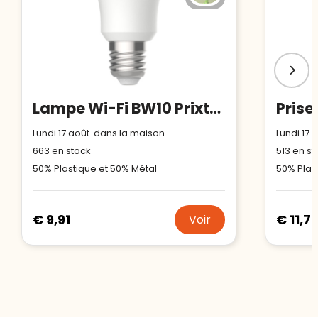
Lampe Wi-Fi BW10 Prixton
Prise
Lundi 17 août dans la maison
Lundi 17
663
en stock
513
en st
50% Plastique et 50% Métal
50% Plas
€ 9,91
€ 11,7
Voir