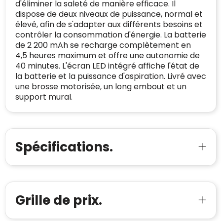
d'éliminer la saleté de manière efficace. Il
onafhankelijk geverifieerd.
dispose de deux niveaux de puissance, normal et
élevé, afin de s'adapter aux différents besoins et
CONTACTGEGEVENS
Trustindex controleert websites voortdurend
contrôler la consommation d'énergie. La batterie
op veiligheidsproblemen.
de 2 200 mAh se recharge complètement en
Telefoonnummer
:
+32 479 88 00 36
Geverifieerd
4,5 heures maximum et offre une autonomie de
Safe Browsing:
geen probleem
40 minutes. L'écran LED intégré affiche l'état de
E-
mia@linkkado.be
Geverifieerd
gedetecteerd
mailadres
:
la batterie et la puissance d'aspiration. Livré avec
Websites die consequent een hoog niveau
une brosse motorisée, un long embout et un
Blacklist
Geen site op de zwarte lijst
van klanttevredenheid handhaven en
support mural.
BEDRIJFSGEGEVENS
voldoen aan een hoog niveau van
Geldig SSL-certificaat
veiligheidsprotocol, kunnen Trustindex-
Bedrijfsnaam
:
Linkkado
certificaat verkrijgen. Zoekt u bij het winkelen
Spam
E-mail is spamvrij
naar de certificaten van Trustindex en koopt u
Domein
:
linkkado.be
Spécifications.
met vertrouwen!
Meer informatie
»
Oprichting van de
2026
onderneming
:
Voor bedrijven
Bouwt u vertrouwen op en verhoogt u uw
Aantal werknemers
:
1-10
Grille de prix.
verkoop met de Trustindex-certificaat.
Meer informatie
»
Trustindex-certificaat
2026-04-22
starten
: