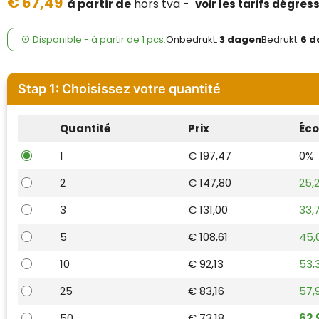
€ 67,49
Case Logic
à partir de
hors tva -
voir les tarifs dégress
Fresh 'n Rebel
Disponible
-
à partir de
1 pcs.
Onbedrukt:
3 dagen
Bedrukt:
6 d
GolfOriginals
Stap 1: Choisissez votre quantité
James Harvest
Quantité
Prix
Éc
Kingcap
1
€ 197,47
0%
Mepal
2
€ 147,80
25,
Moleskine
3
€ 131,00
33,
MyKit
5
€ 108,61
45,
10
€ 92,13
53,
Ocean Bottle
25
€ 83,16
57,
Parker
50
€ 73,18
62,