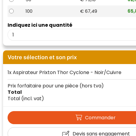
Waterman
100
€ 67,49
65
Indiquez ici une quantité
Votre sélection et son prix
1x Aspirateur Prixton Thor Cyclone - Noir/Cuivre
Prix forfaitaire pour une pièce
(hors tva)
Total
Total
(incl. vat)
Commander
Devis sans engagement