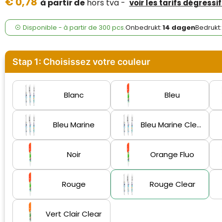
€ 0,78
Case Logic
à partir de
hors tva -
voir les tarifs dégressif
Fresh 'n Rebel
Disponible
-
à partir de
300 pcs.
Onbedrukt:
14 dagen
Bedrukt:
GolfOriginals
Stap 1: Choisissez votre couleur
James Harvest
Kingcap
Blanc
Bleu
Mepal
Bleu Marine
Bleu Marine Clear
Moleskine
Noir
Orange Fluo
MyKit
Ocean Bottle
Rouge
Rouge Clear
Parker
Vert Clair Clear