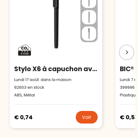
Stylo X6 à capuchon avec encre ultra glissante
BIC® 
Lundi 17 août dans la maison
Lundi 7 
92603
en stock
399996
e
ABS, Métal
Plastiqu
€ 0,74
€ 0,53
Voir