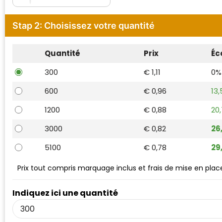
Waterman
Stap 2: Choisissez votre quantité
Quantité
Prix
Éc
300
€ 1,11
0%
600
€ 0,96
13
1200
€ 0,88
20
3000
€ 0,82
26
5100
€ 0,78
29
Prix tout compris marquage inclus et frais de mise en plac
Indiquez ici une quantité