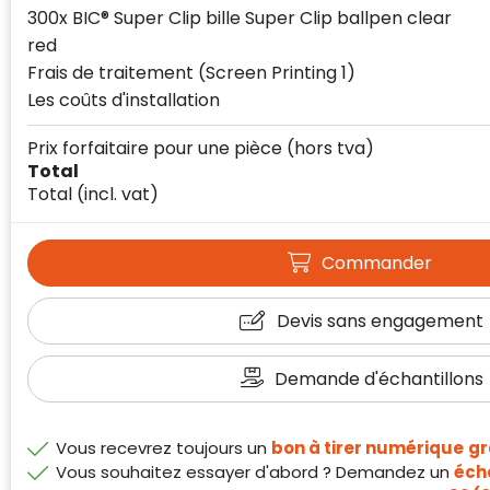
300x BIC® Super Clip bille Super Clip ballpen clear
van klanten voldoet.
red
Trustindex werkt samen met 137
Frais de traitement (Screen Printing 1)
beoordelingsplatforms om
websitebezoekers toegang te geven tot
Les coûts d'installation
Trustindex meet voortdurend de
echte, geverifieerde beoordelingen op één
klanttevredenheid op basis van
plaats.
Prix forfaitaire pour une pièce
(hors tva)
beoordelingen. Minder dan 1% van de
Total
Alleen beoordelingen die voldoen aan de
ondervraagde klanten meldde een
Total
(incl. vat)
richtlijnen van Trustindex en waarvan
probleem.
bewezen is dat ze spamvrij zijn worden door
de verschillende platforms geaccepteerd en
Trustindex heeft de contactgegevens van de
Commander
meegeteld in de scores.
website en de bedrijfsgegevens
onafhankelijk geverifieerd.
Devis sans engagement
CONTACTGEGEVENS
Trustindex controleert websites voortdurend
Demande d'échantillons
op veiligheidsproblemen.
Telefoonnummer
:
+32 479 88 00 36
Geverifieerd
Safe Browsing:
geen probleem
E-
mia@linkkado.be
Geverifieerd
gedetecteerd
Vous recevrez toujours un
bon à tirer numérique
gr
mailadres
:
Websites die consequent een hoog niveau
Vous souhaitez essayer d'abord ? Demandez un
écha
Blacklist
Geen site op de zwarte lijst