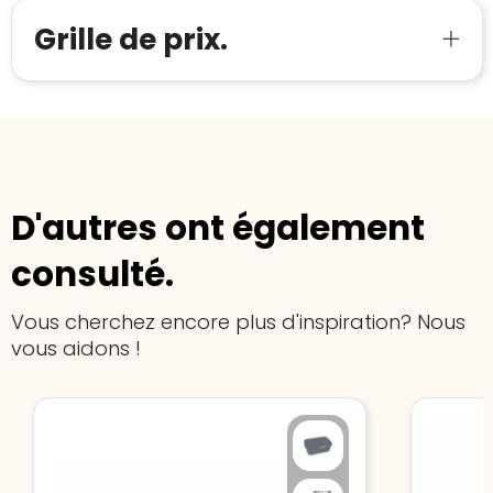
Meer informatie
»
Trustindex-certificaat
2026-04-22
Grille de prix.
starten
:
D'autres ont également
consulté.
Vous cherchez encore plus d'inspiration? Nous
vous aidons !