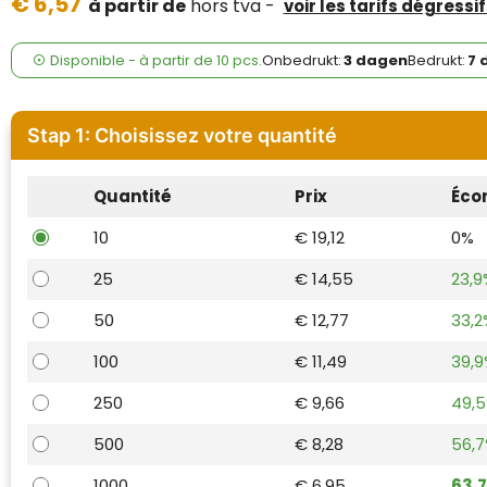
€ 6,57
Case Logic
à partir de
hors tva -
voir les tarifs dégressif
Fresh 'n Rebel
Disponible
-
à partir de
10 pcs.
Onbedrukt:
3 dagen
Bedrukt:
7 
GolfOriginals
Stap 1: Choisissez votre quantité
James Harvest
Quantité
Prix
Éco
Kingcap
10
€ 19,12
0%
Mepal
25
€ 14,55
23,9
Moleskine
50
€ 12,77
33,2
MyKit
100
€ 11,49
39,
250
€ 9,66
49,
Ocean Bottle
500
€ 8,28
56,
Parker
1000
€ 6,95
63,