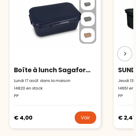
Boîte à lunch Sagaform Tina
Lundi 17 août dans la maison
Jeudi 13
14820
en stock
14651
en 
PP
PP
€ 4,00
€ 2,47
Voir