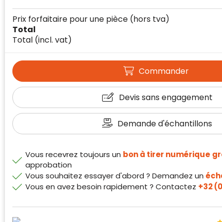
Prix forfaitaire pour une pièce
(hors tva)
Total
Total
(incl. vat)
Commander
Devis sans engagement
Klantenbeoordelingen laten zien hoe een
website in het algemeen aan de behoeften
van klanten voldoet.
Demande d'échantillons
Trustindex werkt samen met 137
beoordelingsplatforms om
Vous recevrez toujours un
bon à tirer numérique
gr
websitebezoekers toegang te geven tot
Trustindex meet voortdurend de
approbation
echte, geverifieerde beoordelingen op één
klanttevredenheid op basis van
Vous souhaitez essayer d'abord ? Demandez un
écha
plaats.
beoordelingen. Minder dan 1% van de
Vous en avez besoin rapidement ? Contactez
+32 (0
Alleen beoordelingen die voldoen aan de
ondervraagde klanten meldde een
richtlijnen van Trustindex en waarvan
probleem.
bewezen is dat ze spamvrij zijn worden door