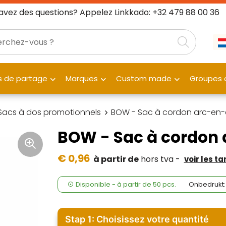
avez des questions? Appelez Linkkado: +32 479 88 00 36
 de partage
Marques
Custom made
Groupes c
Sacs à dos promotionnels
BOW - Sac à cordon arc-en-c
BOW - Sac à cordon 
€ 0,96
à partir de
hors tva -
voir les ta
Disponible
-
à partir de
50 pcs.
Onbedrukt:
Stap 1: Choisissez votre quantité