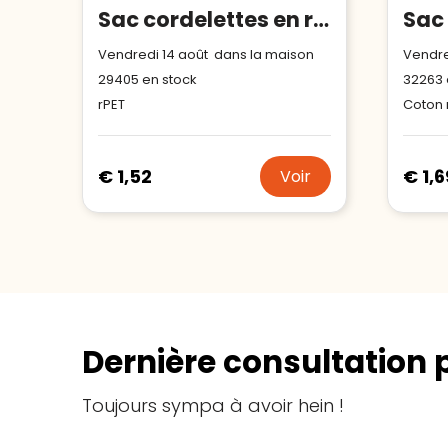
Sac cordelettes en rPET 190T Impact AWARE™
Vendredi 14 août dans la maison
Vendre
29405
en stock
32263
rPET
Coton 
€ 1,52
€ 1,6
Voir
Dernière consultation 
Toujours sympa à avoir hein !