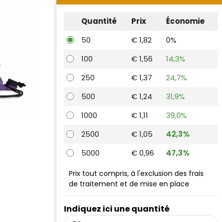
Quantité
Prix
Économie
50
€ 1,82
0%
100
€ 1,56
14,3%
250
€ 1,37
24,7%
500
€ 1,24
31,9%
1000
€ 1,11
39,0%
2500
€ 1,05
42,3%
5000
€ 0,96
47,3%
Prix tout compris, à l'exclusion des frais
de traitement et de mise en place
Indiquez ici une quantité