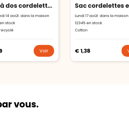
Sac à dos cordelettes en coton recyclé 145 gr Impact AWARE™
di 14 août dans la maison
Lundi 17 août dans la maison
en stock
12345
en stock
recyclé
Cotton
9
€ 1,38
Voir
par vous.