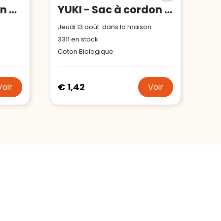
Sac cordelettes en coton recyclé 38x42cm
YUKI - Sac à cordon en coton organique
Jeudi 13 août dans la maison
3311
en stock
Coton Biologique
€ 1,42
Voir
Voir