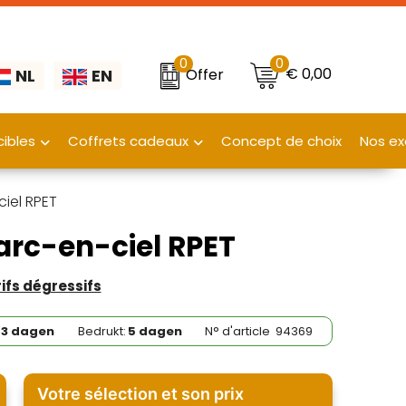
0
0
€ 0,00
Offer
NL
EN
ibles
Coffrets cadeaux
Concept de choix
Nos ex
iel RPET
arc-en-ciel RPET
rifs dégressifs
3 dagen
Bedrukt:
5 dagen
N° d'article
94369
Votre sélection et son prix