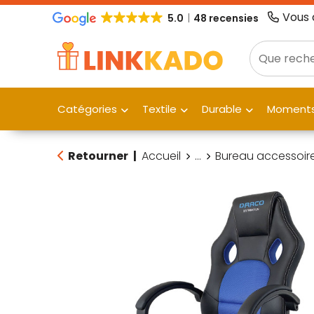
Vous 
5.0
48 recensies
Catégories
Textile
Durable
Moments
Retourner
|
Accueil
...
Bureau accessoir