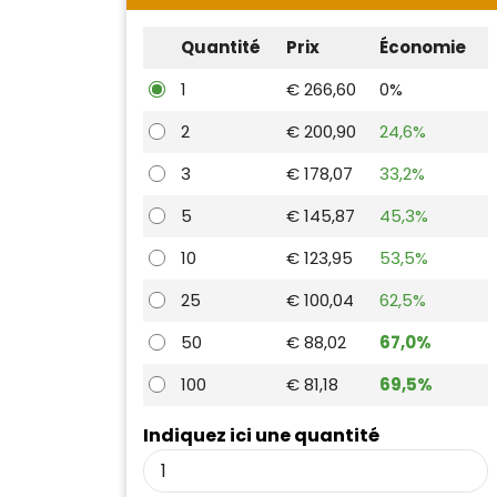
Quantité
Prix
Économie
1
€ 266,60
0%
2
€ 200,90
24,6%
3
€ 178,07
33,2%
5
€ 145,87
45,3%
10
€ 123,95
53,5%
25
€ 100,04
62,5%
50
€ 88,02
67,0%
100
€ 81,18
69,5%
Indiquez ici une quantité