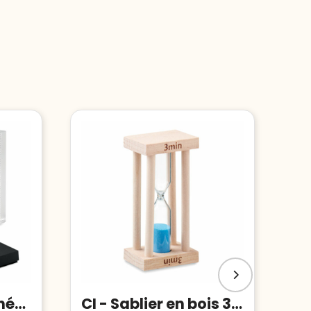
BLO - Cadre Trophée en cristal
CI - Sablier en bois 3 minutes