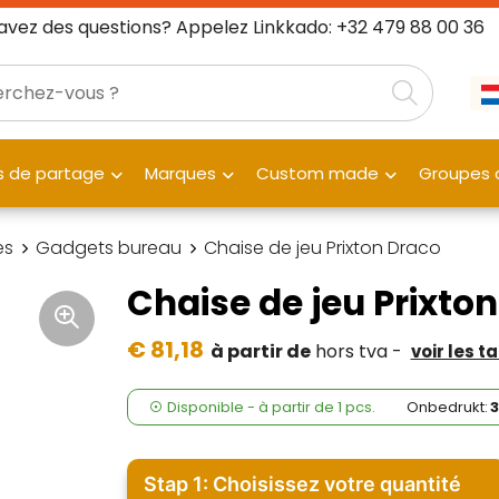
avez des questions? Appelez Linkkado: +32 479 88 00 36
 de partage
Marques
Custom made
Groupes c
es
Gadgets bureau
Chaise de jeu Prixton Draco
Chaise de jeu Prixto
€ 81,18
à partir de
hors tva -
voir les t
Disponible
-
à partir de
1 pcs.
Onbedrukt:
Stap 1: Choisissez votre quantité