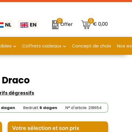
0
0
€ 0,00
Offer
NL
EN
ibles
Coffrets cadeaux
Concept de choix
Nos ex
n Draco
arifs dégressifs
3 dagen
Bedrukt:
6 dagen
N° d'article
218654
Votre sélection et son prix