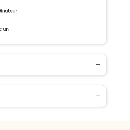
dinateur
c un