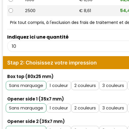
Waterman
2500
€ 8,61
54,
Prix tout compris, à l'exclusion des frais de traitement et 
Indiquez ici une quantité
Stap 2: Choisissez votre impression
Box top (80x25 mm)
Sans marquage
1
2
3
Opener side 1 (35x7 mm)
Sans marquage
1
2
3
Opener side 2 (35x7 mm)