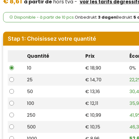
€ 8,61
Case Logic
à partir de
hors tva -
voir les tarifs dégressif
Fresh 'n Rebel
Disponible
-
à partir de
10 pcs.
Onbedrukt:
3 dagen
Bedrukt:
5 
GolfOriginals
Stap 1: Choisissez votre quantité
James Harvest
Quantité
Prix
Éco
Kingcap
10
€ 18,90
0%
Mepal
25
€ 14,70
22,2
Moleskine
50
€ 13,16
30,
MyKit
100
€ 12,11
35,
250
€ 10,99
41,9
Ocean Bottle
500
€ 10,15
46,
Parker
1000
€ 8,96
52,