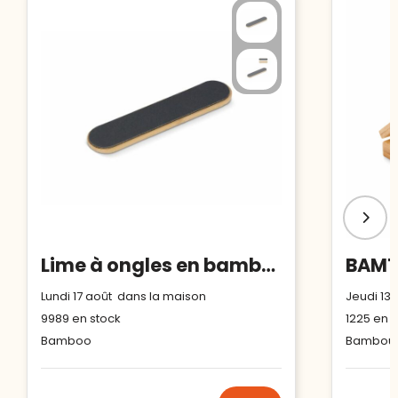
Lime à ongles en bambou
Lundi 17 août dans la maison
Jeudi 13
9989
en stock
1225
en s
Bamboo
Bambou