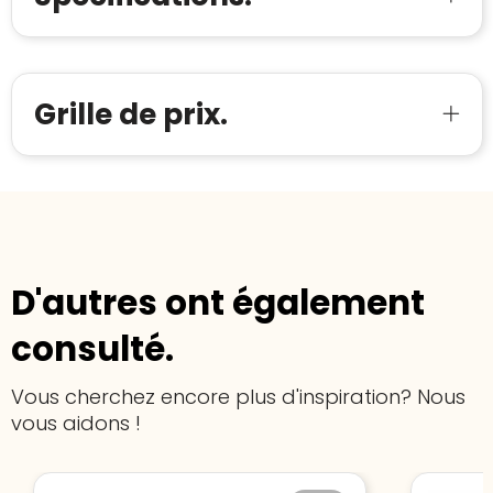
Bouwt u vertrouwen op en verhoogt u uw
Aantal werknemers
:
1-10
verkoop met de Trustindex-certificaat.
Meer informatie
»
Trustindex-certificaat
2026-04-22
starten
:
Grille de prix.
D'autres ont également
consulté.
Vous cherchez encore plus d'inspiration? Nous
vous aidons !