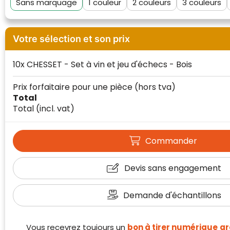
Sans marquage
1
2
3
Votre sélection et son prix
10x CHESSET - Set à vin et jeu d'échecs - Bois
Prix forfaitaire pour une pièce
(hors tva)
Total
Total
(incl. vat)
Klantenbeoordelingen laten zien hoe een
website in het algemeen aan de behoeften
Commander
van klanten voldoet.
Trustindex werkt samen met 137
Devis sans engagement
beoordelingsplatforms om
websitebezoekers toegang te geven tot
Trustindex meet voortdurend de
echte, geverifieerde beoordelingen op één
Demande d'échantillons
klanttevredenheid op basis van
plaats.
beoordelingen. Minder dan 1% van de
Alleen beoordelingen die voldoen aan de
ondervraagde klanten meldde een
Vous recevrez toujours un
bon à tirer numérique
gr
richtlijnen van Trustindex en waarvan
probleem.