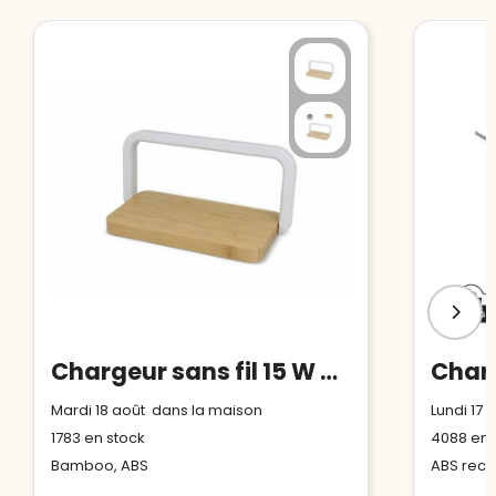
Chargeur sans fil 15 W avec lampe LED à intensité variable
Mardi 18 août dans la maison
Lundi 17
1783
en stock
4088
en 
Bamboo, ABS
ABS recyc