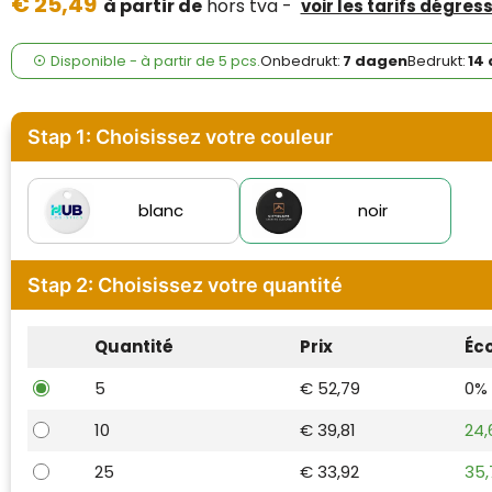
€ 25,49
Case Logic
à partir de
hors tva -
voir les tarifs dégress
Fresh 'n Rebel
Disponible
-
à partir de
5 pcs.
Onbedrukt:
7 dagen
Bedrukt:
14
GolfOriginals
Stap 1: Choisissez votre couleur
James Harvest
Kingcap
blanc
noir
Mepal
Stap 2: Choisissez votre quantité
Moleskine
Quantité
Prix
Éc
MyKit
5
€ 52,79
0%
Ocean Bottle
10
€ 39,81
24,
Parker
25
€ 33,92
35