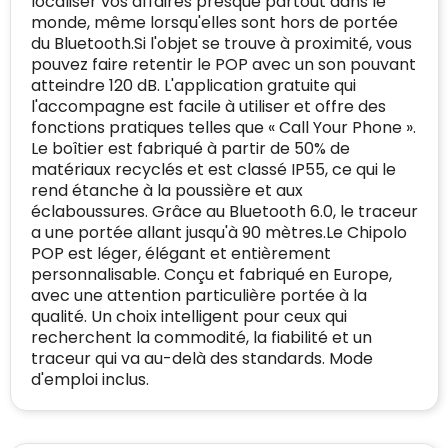
localiser vos affaires presque partout dans le
gedetecteerd
mailadres
:
monde, même lorsqu'elles sont hors de portée
Websites die consequent een hoog niveau
du Bluetooth.Si l'objet se trouve à proximité, vous
Blacklist
Geen site op de zwarte lijst
van klanttevredenheid handhaven en
pouvez faire retentir le POP avec un son pouvant
BEDRIJFSGEGEVENS
voldoen aan een hoog niveau van
atteindre 120 dB. L'application gratuite qui
Geldig SSL-certificaat
veiligheidsprotocol, kunnen Trustindex-
l'accompagne est facile à utiliser et offre des
Bedrijfsnaam
:
Linkkado
certificaat verkrijgen. Zoekt u bij het winkelen
fonctions pratiques telles que « Call Your Phone ».
Spam
E-mail is spamvrij
naar de certificaten van Trustindex en koopt u
Le boîtier est fabriqué à partir de 50% de
Domein
:
linkkado.be
met vertrouwen!
matériaux recyclés et est classé IP55, ce qui le
Meer informatie
»
rend étanche à la poussière et aux
Oprichting van de
2026
éclaboussures. Grâce au Bluetooth 6.0, le traceur
onderneming
:
Voor bedrijven
a une portée allant jusqu'à 90 mètres.Le Chipolo
Bouwt u vertrouwen op en verhoogt u uw
POP est léger, élégant et entièrement
Aantal werknemers
:
1-10
verkoop met de Trustindex-certificaat.
personnalisable. Conçu et fabriqué en Europe,
Meer informatie
»
Trustindex-certificaat
2026-04-22
avec une attention particulière portée à la
starten
:
qualité. Un choix intelligent pour ceux qui
recherchent la commodité, la fiabilité et un
traceur qui va au-delà des standards. Mode
d'emploi inclus.