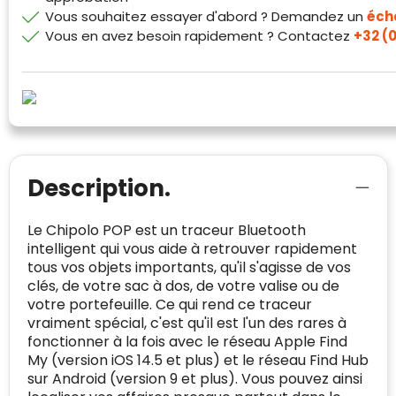
Vous souhaitez essayer d'abord ? Demandez un
écha
Klantenbeoordelingen laten zien hoe een
Vous en avez besoin rapidement ? Contactez
+32 (0
website in het algemeen aan de behoeften
van klanten voldoet.
Trustindex werkt samen met 137
beoordelingsplatforms om
websitebezoekers toegang te geven tot
Trustindex meet voortdurend de
echte, geverifieerde beoordelingen op één
klanttevredenheid op basis van
plaats.
beoordelingen. Minder dan 1% van de
Description.
Alleen beoordelingen die voldoen aan de
ondervraagde klanten meldde een
richtlijnen van Trustindex en waarvan
probleem.
bewezen is dat ze spamvrij zijn worden door
Le Chipolo POP est un traceur Bluetooth
de verschillende platforms geaccepteerd en
intelligent qui vous aide à retrouver rapidement
Trustindex heeft de contactgegevens van de
meegeteld in de scores.
tous vos objets importants, qu'il s'agisse de vos
website en de bedrijfsgegevens
clés, de votre sac à dos, de votre valise ou de
onafhankelijk geverifieerd.
votre portefeuille. Ce qui rend ce traceur
CONTACTGEGEVENS
vraiment spécial, c'est qu'il est l'un des rares à
Trustindex controleert websites voortdurend
fonctionner à la fois avec le réseau Apple Find
op veiligheidsproblemen.
My (version iOS 14.5 et plus) et le réseau Find Hub
Telefoonnummer
:
+32 479 88 00 36
Geverifieerd
sur Android (version 9 et plus). Vous pouvez ainsi
Safe Browsing:
geen probleem
E-
mia@linkkado.be
Geverifieerd