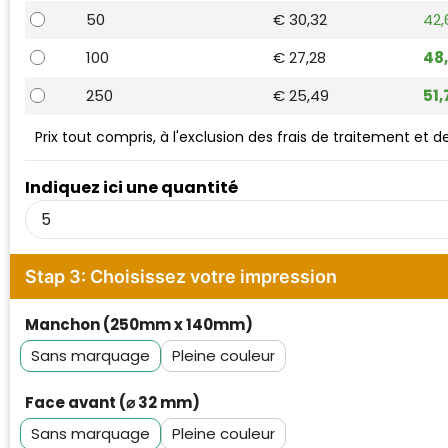
Waterman
50
€ 30,32
42,
100
€ 27,28
48
250
€ 25,49
51
Prix tout compris, à l'exclusion des frais de traitement et 
Indiquez ici une quantité
Stap 3: Choisissez votre impression
Manchon (250mm x 140mm)
Sans marquage
Pleine couleur
Face avant (⌀ 32 mm)
Sans marquage
Pleine couleur