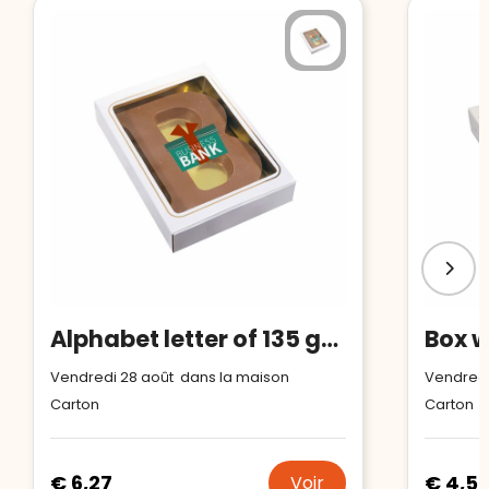
Alphabet letter of 135 grams
Vendredi 28 août dans la maison
Vendredi
Carton
Carton
€ 6,27
€ 4,5
Voir