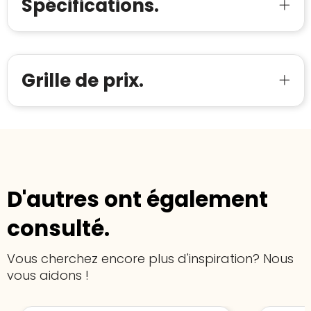
Spécifications.
Aantal werknemers
:
1-10
verkoop met de Trustindex-certificaat.
Meer informatie
»
Trustindex-certificaat
2026-04-22
starten
:
Grille de prix.
D'autres ont également
consulté.
Vous cherchez encore plus d'inspiration? Nous
vous aidons !