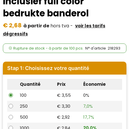
inclusief full color
Case Logic
bedrukte banderol
Fresh 'n Rebel
€ 2,68
à partir de
hors tva -
voir les tarifs
GolfOriginals
dégressifs
James Harvest
Rupture de stock -
à partir de
100 pcs.
N° d'article
218293
Kingcap
Mepal
Stap 1: Choisissez votre quantité
Moleskine
Quantité
Prix
Économie
MyKit
100
€ 3,55
0%
250
€ 3,30
7,0%
Ocean Bottle
500
€ 2,92
17,7%
Parker
1000
€ 2,84
20,0%