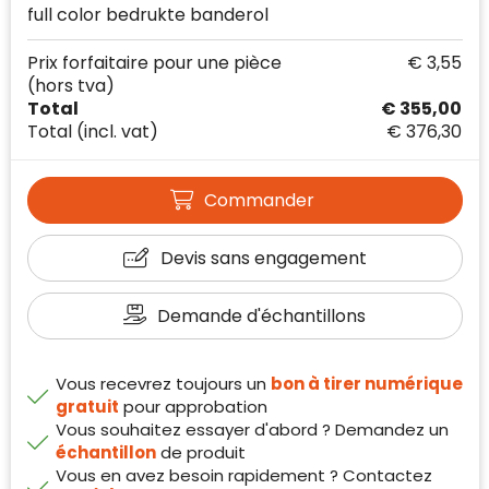
full color bedrukte banderol
Prix forfaitaire pour une pièce
€ 3,55
(hors tva)
Total
€ 355,00
Total
(incl. vat)
€ 376,30
Commander
Klantenbeoordelingen laten zien hoe een
Devis sans engagement
website in het algemeen aan de behoeften
van klanten voldoet.
Demande d'échantillons
Trustindex werkt samen met 137
beoordelingsplatforms om
websitebezoekers toegang te geven tot
Vous recevrez toujours un
bon à tirer numérique
Trustindex meet voortdurend de
echte, geverifieerde beoordelingen op één
gratuit
pour approbation
klanttevredenheid op basis van
plaats.
Vous souhaitez essayer d'abord ? Demandez un
beoordelingen. Minder dan 1% van de
échantillon
de produit
Alleen beoordelingen die voldoen aan de
ondervraagde klanten meldde een
Vous en avez besoin rapidement ? Contactez
richtlijnen van Trustindex en waarvan
probleem.