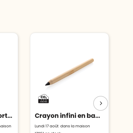
BIC® Media Clic porte-mine
Crayon infini en bambou
maison
Lundi 17 août dans la maison