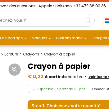
avez des questions? Appelez Linkkado: +32 479 88 00 36
 de partage
Marques
Custom made
Groupes c
Ecriture
Crayons
Crayon à papier
Crayon à papier
€ 0,22
à partir de
hors tva -
voir les ta
Disponible
-
à partir de
100 pcs.
Onbedrukt
Stap 1: Choisissez votre quantité