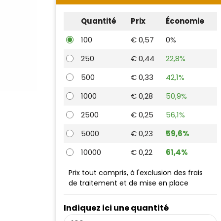
Quantité
Prix
Économie
100
€ 0,57
0%
250
€ 0,44
22,8%
500
€ 0,33
42,1%
1000
€ 0,28
50,9%
2500
€ 0,25
56,1%
5000
€ 0,23
59,6%
10000
€ 0,22
61,4%
Prix tout compris, à l'exclusion des frais
de traitement et de mise en place
Indiquez ici une quantité