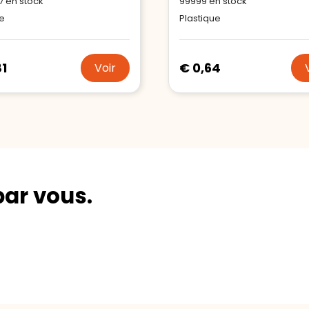
7
en stock
99999
en stock
e
Plastique
81
€ 0,64
Voir
par vous.