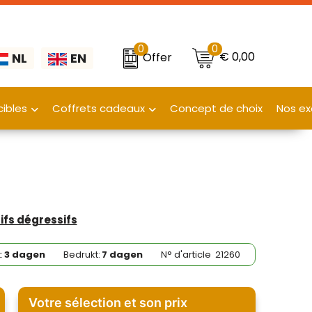
0
0
€ 0,00
Offer
NL
EN
ibles
Coffrets cadeaux
Concept de choix
Nos ex
rifs dégressifs
:
3 dagen
Bedrukt:
7 dagen
N° d'article
21260
Votre sélection et son prix