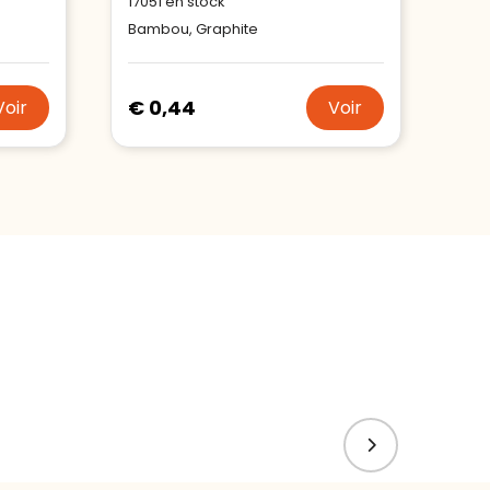
17051
en stock
Bambou, Graphite
€ 0,44
Voir
Voir