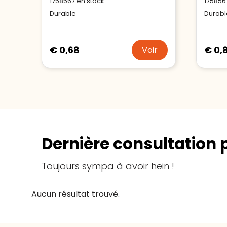
1758567
en stock
175856
Durable
Durabl
€ 0,68
€ 0,
Voir
Dernière consultation 
Toujours sympa à avoir hein !
Aucun résultat trouvé.