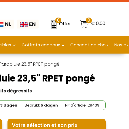
0
0
€ 0,00
Offer
NL
EN
ibles
Coffrets cadeaux
Concept de choix
Nos ex
Parapluie 23,5'' RPET pongé
uie 23,5'' RPET pongé
rifs dégressifs
3 dagen
Bedrukt:
5 dagen
N° d'article
29439
Votre sélection et son prix