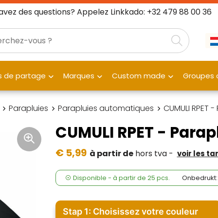
avez des questions? Appelez Linkkado: +32 479 88 00 36
 de partage
Marques
Custom made
Groupes c
Parapluies
Parapluies automatiques
CUMULI RPET - 
CUMULI RPET - Parapl
€ 5,99
à partir de
hors tva -
voir les ta
Disponible
-
à partir de
25 pcs.
Onbedrukt:
Stap 1: Choisissez votre couleur