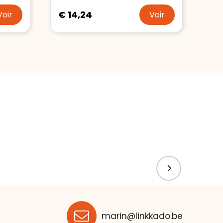
€ 14,24
Voir
Voir
marin@linkkado.be