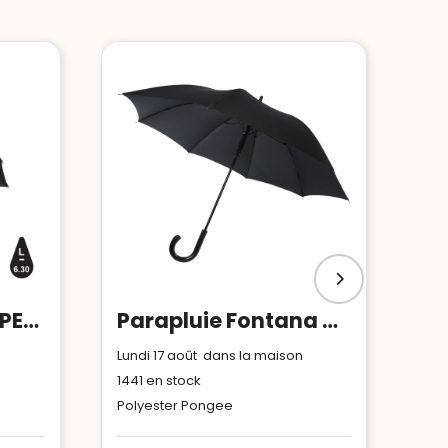
Parapluie 27" en rPET et bambou ouverture auto Impact AWARE™
Parapluie Fontana de 23" à ouverture automatique avec aspect carbone et poignée courbe
Lundi 17 août dans la maison
1441
en stock
Polyester Pongee