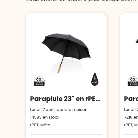
Parapluie 23" en rPET et bambou ouverture auto Impact AWARE™
Lundi 17 août dans la maison
Lundi 
14583
en stock
7216
en
rPET, Métal
rPET, M