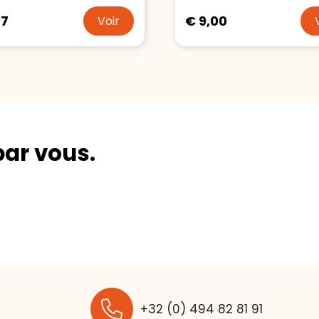
97
€ 9,00
Voir
par vous.
+32 (0) 494 82 81 91