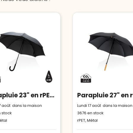
Parapluie 23" en rPET 190T avec ouverture auto Impact AWARE™
17 août dans la maison
Lundi 17 août dans la maison
 stock
3676
en stock
étal
rPET, Métal