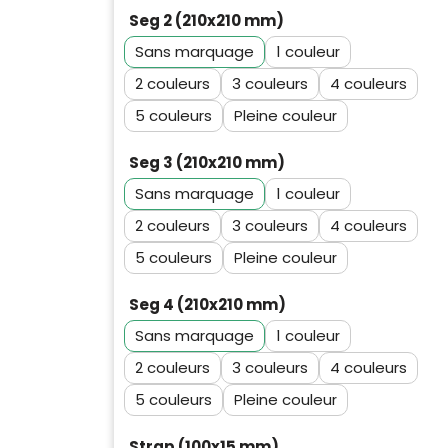
Seg 2 (210x210 mm)
Sans marquage
1
2
3
4
5
Pleine couleur
Seg 3 (210x210 mm)
Sans marquage
1
Klantenbeoordelingen laten zien
2
3
4
hoe een website in het
algemeen aan de behoeften
5
Pleine couleur
van klanten voldoet.
Trustindex werkt samen met 137
Seg 4 (210x210 mm)
beoordelingsplatforms om
Trustindex meet voortdurend de
Sans marquage
1
websitebezoekers toegang te
klanttevredenheid op basis van
geven tot echte, geverifieerde
2
3
4
beoordelingen. Minder dan 1%
beoordelingen op één plaats.
van de ondervraagde klanten
5
Pleine couleur
Alleen beoordelingen die
meldde een probleem.
voldoen aan de richtlijnen van
Strap (100x15 mm)