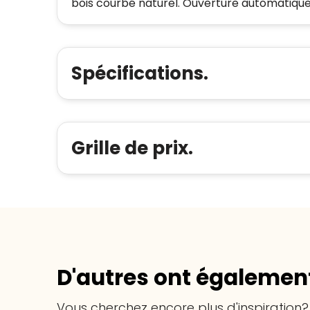
bois courbé naturel. Ouverture automatique
Spécifications.
Grille de prix.
D'autres ont également
Vous cherchez encore plus d'inspiration?