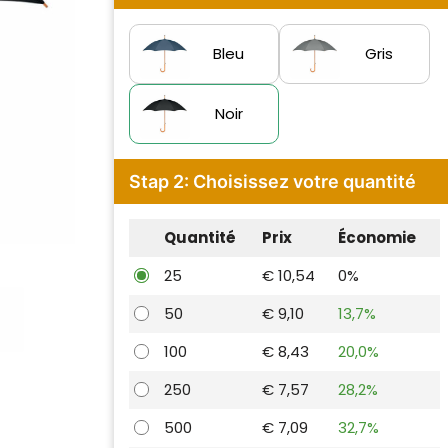
Bleu
Gris
Noir
Stap 2: Choisissez votre quantité
Quantité
Prix
Économie
25
€ 10,54
0%
50
€ 9,10
13,7%
100
€ 8,43
20,0%
250
€ 7,57
28,2%
500
€ 7,09
32,7%